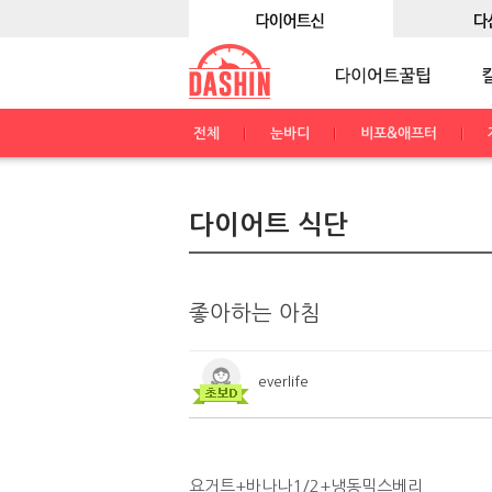
전체
눈바디
비포&애프터
다이어트 식단
좋아하는 아침
everlife
요거트+바나나1/2+냉동믹스베리