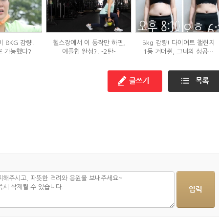
 8KG 감량!
헬스장에서 이 동작만 하면,
5kg 감량! 다이어트 챌린지
로 가능했다?
애플힙 완성?! -2탄-
1등 거머쥔, 그녀의 성공팁
대방출!