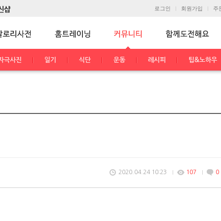
로그인
회원가입
주
자극사진
일기
식단
운동
레시피
팁&노하우
2020.04.24 10:23
107
0