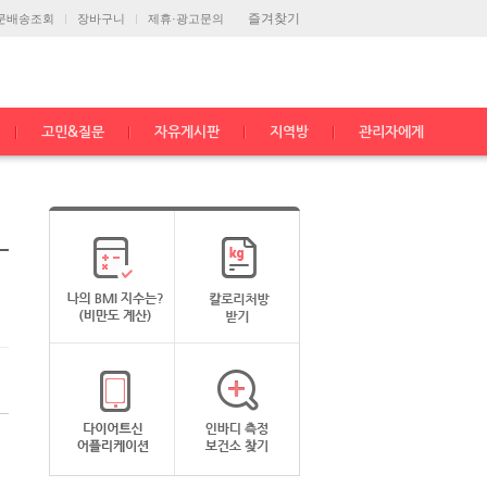
즐겨찾기
문배송조회
장바구니
제휴·광고문의
고민&질문
자유게시판
지역방
관리자에게