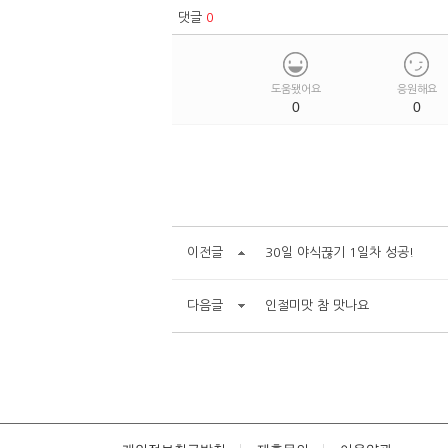
댓글
0
도움됐어요
응원해요
0
0
이전글
30일 야식끊기 1일차 성공!
다음글
인절미맛 참 맛나요