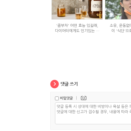
'콤부차' 어떤 효능 있길래,
소유, 운동없이
다이어터에게도 인기있는 걸
이 '식단'으
까?
|
비밀댓글