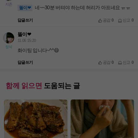
지존
네~~30분 버텨야 하는데 허리가 아프네요 ㅠㅠ
똘이❤
답글쓰기
공감
0
신고
0
똘이❤
11.06 15:20
정석
화이팅 입니다~^^😄
답글쓰기
공감
0
신고
0
함께 읽으면
도움되는 글