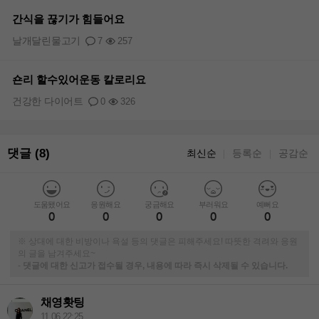
간식을 끊기가 힘들어요
날개달린물고기
7
257
숀리 할수있어운동 칼로리요
건강한 다이어트
0
326
댓글 (8)
최신순
등록순
공감순
｜
｜
도움됐어요
응원해요
궁금해요
부러워요
예뻐요
0
0
0
0
0
※ 상대에 대한 비방이나 욕설 등의 댓글은 피해주세요! 따뜻한 격려와 응원
의 글을 남겨주세요~
-
댓글에 대한 신고가 접수될 경우, 내용에 따라 즉시 삭제될 수 있습니다.
채영홧팅
11.06 22:25