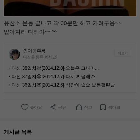
유산소 운동 끝나고 딱 30분만 하고 가려구용~~
얇아져라 다리야~~^^
인어공주몽
더보기
다짐을 등록 하세요!
· 다신 38일차😅[2014.12.8]-오늘은 그나마...
· 다신 37일차😨[2014.12.7]-다시 찌울래??
· 다신 36일차😯[2014.12.6]-식탐이 슬슬 발동걸린날
좋아요
공유
신고
북마크
게시글 목록