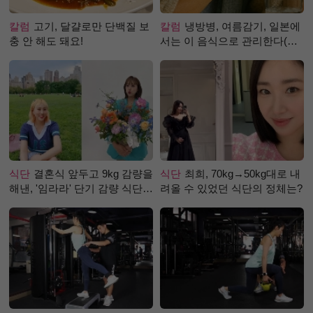
칼럼
고기, 달걀로만 단백질 보
칼럼
냉방병, 여름감기, 일본에
충 안 해도 돼요!
서는 이 음식으로 관리한다(생
강즙 진저샷)
식단
결혼식 앞두고 9kg 감량을
식단
최희, 70kg→50kg대로 내
해낸, '임라라' 단기 감량 식단
려올 수 있었던 식단의 정체는?
은?