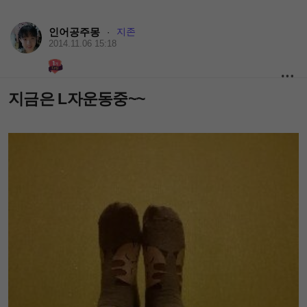
인어공주몽
지존
·
2014.11.06 15:18
지금은 L자운동중~~