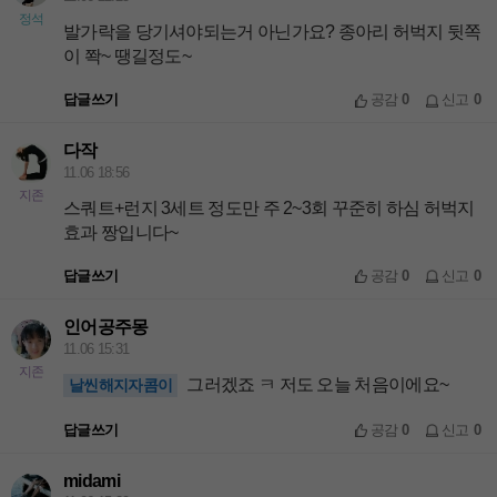
정석
발가락을 당기셔야되는거 아닌가요? 종아리 허벅지 뒷쪽
이 쫙~ 땡길정도~
답글쓰기
공감
0
신고
0
다작
11.06 18:56
지존
스쿼트+런지 3세트 정도만 주 2~3회 꾸준히 하심 허벅지
효과 짱입니다~
답글쓰기
공감
0
신고
0
인어공주몽
11.06 15:31
지존
그러겠죠 ㅋ 저도 오늘 처음이에요~
날씬해지자콤이
답글쓰기
공감
0
신고
0
midami