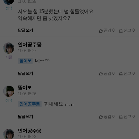
11.06 15:29
정석
저오늘 첨 15분했는데 넘 힘들었어요
익숙해지면 좀 낫겠지요?
답글쓰기
공감
0
신고
0
인어공주몽
11.06 15:27
지존
네~~^^
똘이❤
답글쓰기
공감
0
신고
0
똘이❤
11.06 15:26
정석
힘내세요 ㅠ.ㅠ
인어공주몽
답글쓰기
공감
0
신고
0
인어공주몽
11.06 15:23