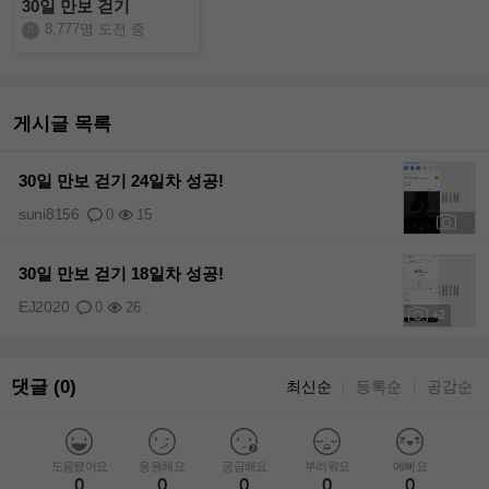
30일 만보 걷기
8,777명 도전 중
게시글 목록
30일 만보 걷기 24일차 성공!
suni8156
0
15
+2
30일 만보 걷기 18일차 성공!
EJ2020
0
26
+2
댓글 (0)
최신순
등록순
공감순
｜
｜
도움됐어요
응원해요
궁금해요
부러워요
예뻐요
0
0
0
0
0