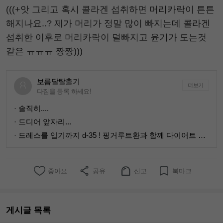
(((+앗 그리고 혹시 콜라겐 섭취하면 머리카락이 튼튼
해지나요..? 제가 머리가 정말 많이 빠지는데 콜라겐
섭취한 이후로 머리카락이 덜빠지고 윤기가 도는것
같은 ㅠㅠㅠ 짱짱)))
보름달탈출기
더보기
다짐을 등록 하세요!
· 솔직히....
· 드디어 앞자리...
· 드레스를 입기까지 d-35 ! 핑거루트환과 함께 다이어트 하고싶어요 💗
좋아요
공유
신고
북마크
게시글 목록