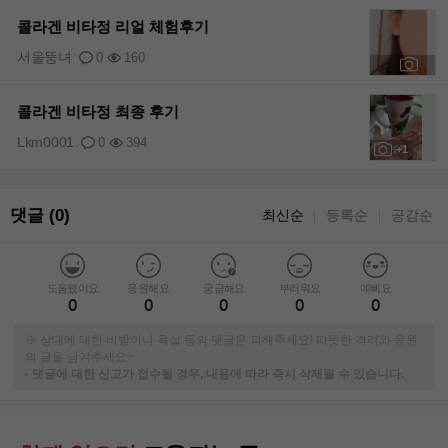
콜라겐 비타정 리얼 체험후기
서울뚱녀
0
160
+2
콜라겐 비타정 최종 후기
Lkm0001
0
394
+1
댓글 (0)
최신순
등록순
공감순
｜
｜
도움됐어요
응원해요
궁금해요
부러워요
예뻐요
0
0
0
0
0
※ 상대에 대한 비방이나 욕설 등의 댓글은 피해주세요! 따뜻한 격려와 응원
의 글을 남겨주세요~
-
댓글에 대한 신고가 접수될 경우, 내용에 따라 즉시 삭제될 수 있습니다.