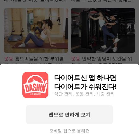
운동
홈트족들을 위한 부위별
운동
빈약한 엉덩이 보완을 위
필라테스 – 허벅지 안쪽 라인
한 초보 헬스 운동 BEST!
만들기편
다이어트신 앱 하나면
다이어트가 쉬워진다!
식단 관리, 운동 관리, 체중 관리
앱으로 편하게 보기
성공후기
5kg 빼, 근육 UP 지방
성공후기
단기간 찐살, 1달만에
DOWN! 근육부족 몸매 ☞ 탄탄
4.4kg뺀 자기관리왕! 완벽한 눈
모바일 웹으로 볼래요
몸매로 변화한 비결!
바디!