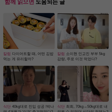
함께 읽으면
도움되는 글
칼럼
다이어트할 때, 어떤 김밥
칼럼
소이현 인교진 부부 5kg
먹는 게 유리할까?
감량, 주로 이것 먹었다?
식단
40kg대로 진입 성공 !박나
식단
최희, 70kg→50kg대로 내
래 4개월간 '이것' 즐겨먹었다?
려올 수 있었던 식단의 정체는?