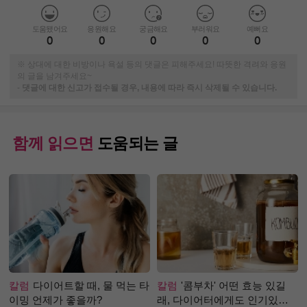
도움됐어요
응원해요
궁금해요
부러워요
예뻐요
0
0
0
0
0
※ 상대에 대한 비방이나 욕설 등의 댓글은 피해주세요! 따뜻한 격려와 응원
의 글을 남겨주세요~
-
댓글에 대한 신고가 접수될 경우, 내용에 따라 즉시 삭제될 수 있습니다.
함께 읽으면
도움되는 글
칼럼
다이어트할 때, 물 먹는 타
칼럼
'콤부차' 어떤 효능 있길
이밍 언제가 좋을까?
래, 다이어터에게도 인기있는