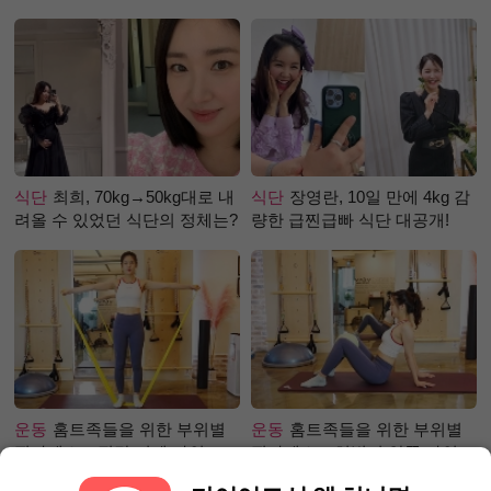
걸까?
식단
최희, 70kg→50kg대로 내
식단
장영란, 10일 만에 4kg 감
려올 수 있었던 식단의 정체는?
량한 급찐급빠 식단 대공개!
운동
홈트족들을 위한 부위별
운동
홈트족들을 위한 부위별
필라테스 – 직각 어깨 라인 만
필라테스 – 허벅지 안쪽 라인
들기 편
만들기편