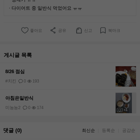
· 다이어트 중 일반식 먹었어요 ㅠㅠ
좋아요
공유
신고
북마크
게시글 목록
8/26 점심
#치킨
0
193
+1
아침은일반식
미농농2
0
174
+1
댓글 (0)
최신순
등록순
공감순
｜
｜