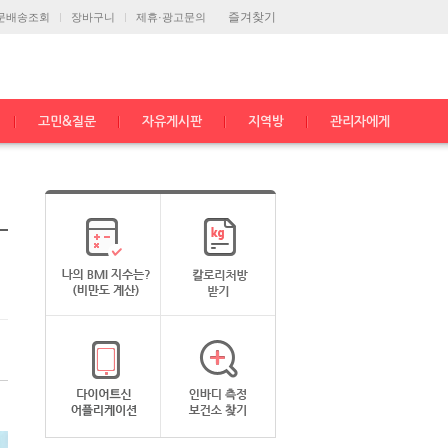
즐겨찾기
문배송조회
장바구니
제휴·광고문의
고민&질문
자유게시판
지역방
관리자에게