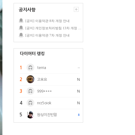
공지사항
[공지] 이용약관 8차 개정 안내
[공지] 개인정보처리방침 13차 개정 안내
[공지] 이용약관 7차 개정 안내
다이어터 랭킹
1
terria
2
고오요
N
3
999****
N
4
nrz5oiok
N
5
원싱이진빈맘