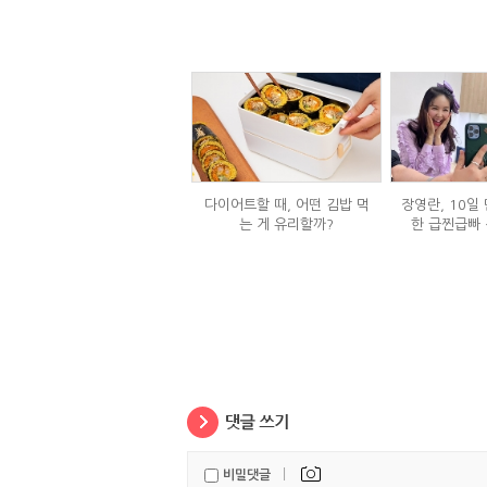
다이어트할 때, 어떤 김밥 먹
장영란, 10일 
는 게 유리할까?
한 급찐급빠 
|
비밀댓글