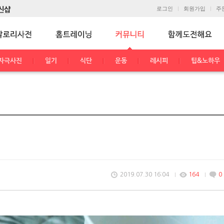
로그인
회원가입
주
자극사진
일기
식단
운동
레시피
팁&노하우
2019.07.30 16:04
164
0