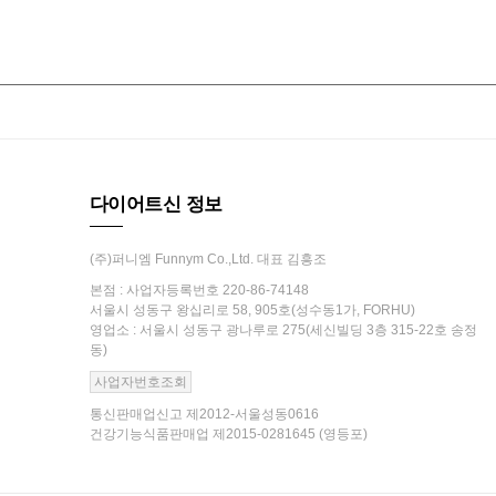
다이어트신 정보
(주)퍼니엠 Funnym Co.,Ltd. 대표 김흥조
본점 : 사업자등록번호 220-86-74148
서울시 성동구 왕십리로 58, 905호(성수동1가, FORHU)
영업소 : 서울시 성동구 광나루로 275(세신빌딩 3층 315-22호 송정
동)
사업자번호조회
통신판매업신고 제2012-서울성동0616
건강기능식품판매업 제2015-0281645 (영등포)