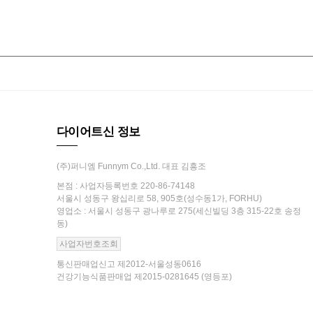
다이어트신 정보
(주)퍼니엠 Funnym Co.,Ltd. 대표 김흥조
본점 : 사업자등록번호 220-86-74148
서울시 성동구 왕십리로 58, 905호(성수동1가, FORHU)
영업소 : 서울시 성동구 광나루로 275(세신빌딩 3층 315-22호 송정
동)
사업자번호조회
통신판매업신고 제2012-서울성동0616
건강기능식품판매업 제2015-0281645 (영등포)