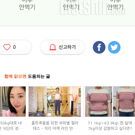
0
신고하기
함께 읽으면
도움되는 글
→50kg대로 내
홈트족들을 위한 부위별 필라
71.1kg☞63.9kg! 한 달에
던 식단의 정체
테스 – 직각 어깨 라인 만들
7kg이상 감량하고 싶다면?
?
기 편