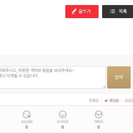
등록순
최신순
공감
궁금해요
부러워요
예뻐요
0
0
0