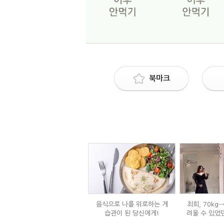
북마크
음식으로 나를 위로하는 게
최희, 70kg
습관이 된 당신에게!
려올 수 있었
는