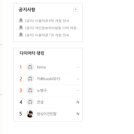
공지사항
[공지] 이용약관 8차 개정 안내
[공지] 개인정보처리방침 13차 개정 안내
[공지] 이용약관 7차 개정 안내
다이어터 랭킹
1
terria
2
카@basik0815
3
노맹구
4
큰샘
N
5
원싱이진빈맘
N