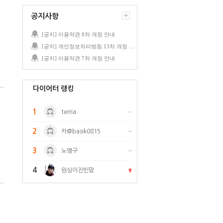
공지사항
[공지] 이용약관 8차 개정 안내
[공지] 개인정보처리방침 13차 개정 안내
[공지] 이용약관 7차 개정 안내
다이어터 랭킹
1
terria
2
카@basik0815
3
노맹구
4
원싱이진빈맘