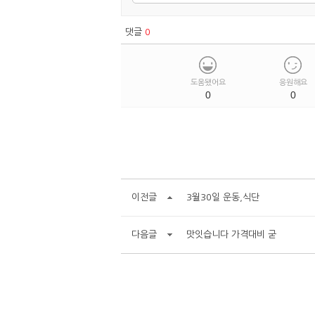
댓글
0
도움됐어요
응원해요
0
0
이전글
3월30일 운동,식단
다음글
맛잇습니다 가격대비 굳