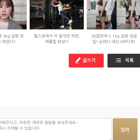
 3kg 감량 위
헬스장에서 이 동작만 하면,
30일만에 5.1kg 감량 성공
들 먹었다?
애플힙 완성?!
팁! 눈바디 대신 0바디로!