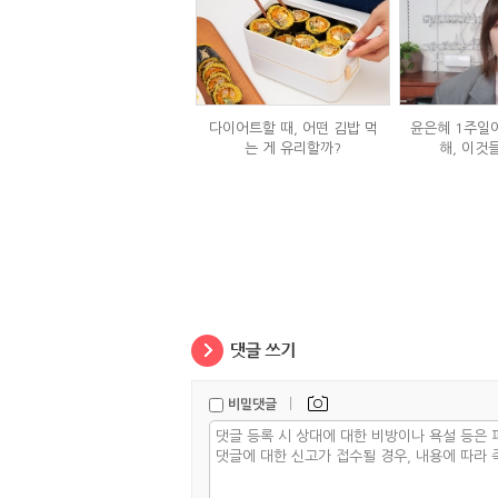
다이어트할 때, 어떤 김밥 먹
윤은혜 1주일에
는 게 유리할까?
해, 이것
|
비밀댓글