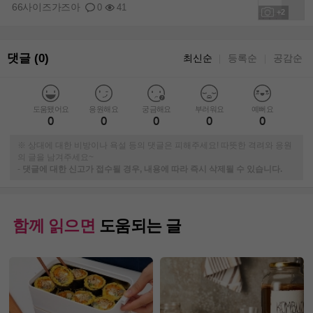
66사이즈가즈아
0
41
+2
댓글 (0)
최신순
등록순
공감순
｜
｜
도움됐어요
응원해요
궁금해요
부러워요
예뻐요
0
0
0
0
0
※ 상대에 대한 비방이나 욕설 등의 댓글은 피해주세요! 따뜻한 격려와 응원
의 글을 남겨주세요~
-
댓글에 대한 신고가 접수될 경우, 내용에 따라 즉시 삭제될 수 있습니다.
함께 읽으면
도움되는 글