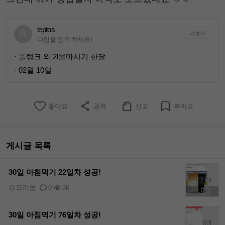
leptos
더보기
다짐을 등록 하세요!
· 플랭크 와 2l물마시기 한달
· 02월 10일
좋아요
공유
신고
북마크
게시글 목록
30일 아침먹기 22일차 성공!
슈프리몽
0
36
+2
30일 아침먹기 76일차 성공!