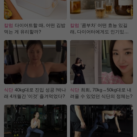
칼럼
다이어트할 때, 어떤 김밥
칼럼
'콤부차' 어떤 효능 있길
먹는 게 유리할까?
래, 다이어터에게도 인기있는
걸까?
식단
40kg대로 진입 성공 !박나
식단
최희, 70kg→50kg대로 내
래 4개월간 '이것' 즐겨먹었다?
려올 수 있었던 식단의 정체는?