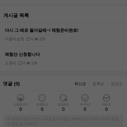
게시글 목록
다시 그 때로 돌아갈래~! 체험준비완료!
아줌마설현
0
120
체험단 신청합니다
도윤띠
0
126
댓글 (0)
최신순
등록순
공감순
｜
｜
도움됐어요
응원해요
궁금해요
부러워요
예뻐요
0
0
0
0
0
※ 상대에 대한 비방이나 욕설 등의 댓글은 피해주세요! 따뜻한 격려와 응원
의 글을 남겨주세요~