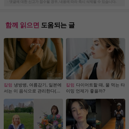
-
댓글에 대한 신고가 접수될 경우, 내용에 따라 즉시 삭제될 수 있습니다.
함께 읽으면
도움되는 글
칼럼
냉방병, 여름감기, 일본에
칼럼
다이어트할 때, 물 먹는 타
서는 이 음식으로 관리한다(생
이밍 언제가 좋을까?
강즙 진저샷)