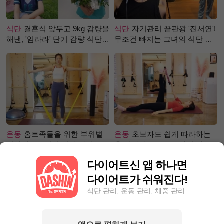
식단
결혼식 앞두고 9kg 감량을
식단
자기관리 끝판왕 '진서연'!
해낸, '임라라' 단기 감량 식단
무조건 빠지는 그녀의 식단 정
은?
체는?
운동
홈트족들을 위한 부위별
운동
초보자도 쉽게 따라하는
필라테스 – 직각 어깨 라인 만
홈 필라테스 – 곧은 다리 라인
들기 편
만들기 편
다이어트신 앱 하나면
다이어트가 쉬워진다!
식단 관리, 운동 관리, 체중 관리