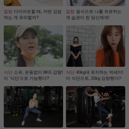
칼럼
다이어트할 때, 어떤 김밥
칼럼
음식으로 나를 위로하는
먹는 게 유리할까?
게 습관이 된 당신에게!
식단
소유, 운동없이 8KG 감량!
식단
40kg대 유지하는 박세미!
이 '식단'으로 가능했다?
이 식단으로, 20kg 감량했다?