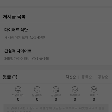
게시글 목록
다이어트 식단
새사람이되보자
1
80
간혈적 다이어트
365일다이어터냐
1
146
댓글 (1)
최신순
등록순
공감순
｜
｜
도움됐어요
응원해요
궁금해요
부러워요
예뻐요
0
0
0
0
0
※ 상대에 대한 비방이나 욕설 등의 댓글은 피해주세요! 따뜻한 격려와 응원