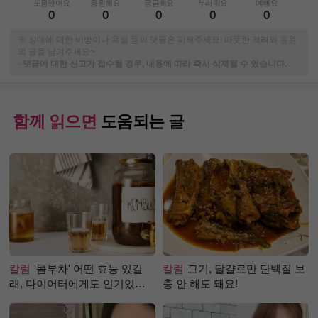
도움됐어요
응원해요
궁금해요
부러워요
예뻐요
0
0
0
0
0
※ 상대에 대한 비방이나 욕설 등의 댓글은 피해주세요! 따뜻한 격려와 응원
의 글을 남겨주세요~
-
댓글에 대한 신고가 접수될 경우, 내용에 따라 즉시 삭제될 수 있습니다.
함께 읽으면
도움되는 글
칼럼
'콤부차' 어떤 효능 있길
칼럼
고기, 달걀로만 단백질 보
래, 다이어터에게도 인기있는
충 안 해도 돼요!
걸까?