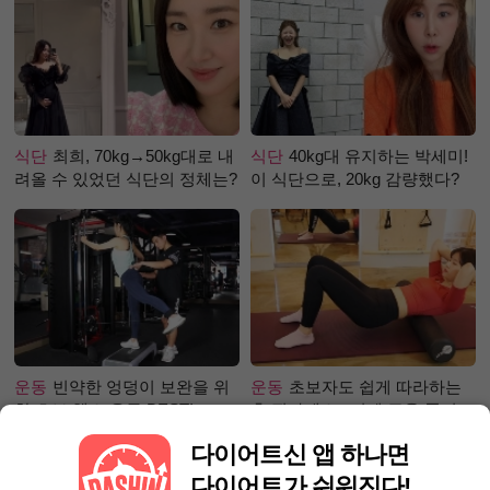
식단
최희, 70kg→50kg대로 내
식단
40kg대 유지하는 박세미!
려올 수 있었던 식단의 정체는?
이 식단으로, 20kg 감량했다?
운동
빈약한 엉덩이 보완을 위
운동
초보자도 쉽게 따라하는
한 초보 헬스 운동 BEST!
홈 필라테스 –어깨 근육 풀어주
기 편
다이어트신 앱 하나면
다이어트가 쉬워진다!