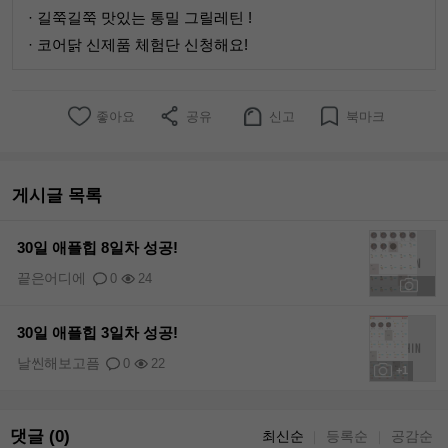
· 길쭉길쭉 맛있는 통밀 그릴레틴 !
· 코어닭 신제품 체험단 신청해요!
좋아요
공유
신고
북마크
게시글 목록
30일 애플힙 8일차 성공!
끝은어디에
0
24
+1
30일 애플힙 3일차 성공!
날씬해보고픔
0
22
+1
댓글 (0)
최신순
등록순
공감순
｜
｜