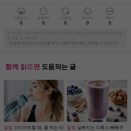
도움됐어요
응원해요
궁금해요
부러워요
예뻐요
0
0
0
0
0
※ 상대에 대한 비방이나 욕설 등의 댓글은 피해주세요! 따뜻한 격려와 응원
의 글을 남겨주세요~
-
댓글에 대한 신고가 접수될 경우, 내용에 따라 즉시 삭제될 수 있습니다.
함께 읽으면
도움되는 글
칼럼
다이어트할 때, 물 먹는 타
칼럼
살빠지는 디톡스 빼빼주