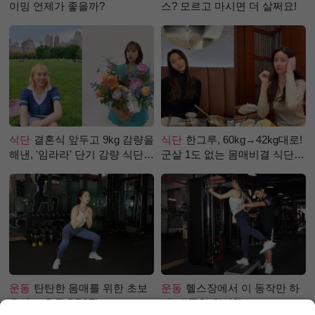
이밍 언제가 좋을까?
스? 모르고 마시면 더 살쩌요!
식단
결혼식 앞두고 9kg 감량을
식단
한그루, 60kg→42kg대로!
해낸, '임라라' 단기 감량 식단
군살 1도 없는 몸매비결 식단
은?
은?
운동
탄탄한 몸매를 위한 초보
운동
헬스장에서 이 동작만 하
유산소 운동 BEST!
면, 애플힙 완성?!