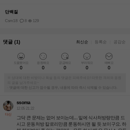
단백질
Csm18
8
129
댓글 (1)
최신순
등록순
공감순
｜
｜
도움됐어요
응원해요
궁금해요
부러워요
예뻐요
0
0
0
0
0
※ 상대에 대한 비방이나 욕설 등의 댓글은 피해주세요! 따뜻한 격려와 응원
의 글을 남겨주세요~
-
댓글에 대한 신고가 접수될 경우, 내용에 따라 즉시 삭제될 수 있습니다.
ssoma
12.05 21:22
다신
그닥 큰 문제는 없어 보이는데.... 밑에 식사처방량만큼 드
시고 운동처방 칼로리만큼 룬동하시면 될 듯 보이구요. 하