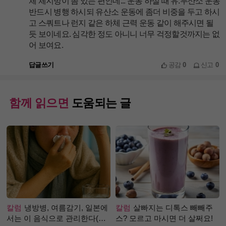
체 체지방이 좀 있는 편인데... 운동 하실 때 유.무산소 운동
반드시 병행 하시되 유산소 운동에 좀더 비중을 두고 하시
고 스쿼트나 런지 같은 하체 근력 운동 같이 해주시면 될
듯 보이네요. 심각한 정도 아니니 너무 걱정할것까지는 없
어 보여요.
답글쓰기
공감
0
신고
0
함께 읽으면
도움되는 글
칼럼
냉방병, 여름감기, 일본에
칼럼
살빠지는 디톡스 빼빼주
서는 이 음식으로 관리한다(생
스? 모르고 마시면 더 살쩌요!