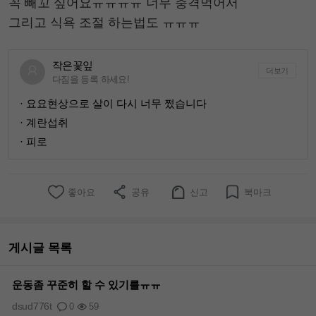
꼭 빼꼬 싶어요ㅠㅠㅠㅠ 너무 충격먹어서
그리고 식욕 조절 하는법도 ㅠㅠㅠ
작은꽃잎
더보기
다짐을 등록 하세요!
· 요요현상으로 살이 다시 너무 쩠습니다
· 계란섭취
· 피로
좋아요
공유
신고
북마크
게시글 목록
운동좀 꾸준히 할 수 있기를ㅠㅠ
dsud776t
0
59