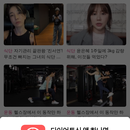
강즙 진저샷)
식단
자기관리 끝판왕 '진서연'!
식단
윤은혜 1주일에 3kg 감량
무조건 빠지는 그녀의 식단 정
위해, 이것들 먹었다?
체는?
운동
헬스장에서 이 동작만 하
운동
헬스장에서 이 동작만 하
면, 애플힙 완성?! -2탄-
면, 애플힙 완성?!