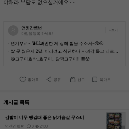
야채라 부담도 없으실거에요~~
언젠간헵번
더보기
다짐을 등록 하세요!
· 변기뿌셔~ 💣💥과민한 제 장에 힘을 주소서~🤤😫
· 쌀 못 씹은지 2달..이러려고 식단하나 자괴감 들고 괴로워...
· 😁고구마호박..호구마...달짝고구마!!!!!!!😚
좋아요
공유
신고
북마크
게시글 목록
김밥이 너무 땡길때 좋은 닭가슴살 무스비
언젠간헵번
8
2483