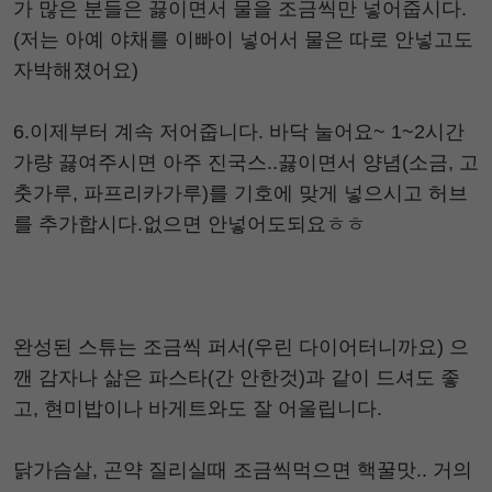
가 많은 분들은 끓이면서 물을 조금씩만 넣어줍시다.
(저는 아예 야채를 이빠이 넣어서 물은 따로 안넣고도
자박해졌어요)
6.이제부터 계속 저어줍니다. 바닥 눌어요~ 1~2시간
가량 끓여주시면 아주 진국스..끓이면서 양념(소금, 고
춧가루, 파프리카가루)를 기호에 맞게 넣으시고 허브
를 추가합시다.없으면 안넣어도되요ㅎㅎ
완성된 스튜는 조금씩 퍼서(우린 다이어터니까요) 으
깬 감자나 삶은 파스타(간 안한것)과 같이 드셔도 좋
고, 현미밥이나 바게트와도 잘 어울립니다.
닭가슴살, 곤약 질리실때 조금씩먹으면 핵꿀맛.. 거의