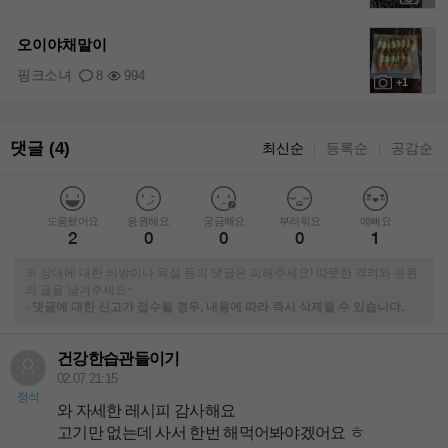
+1
오이야채말이
핑크소녀
8
994
+1
댓글 (4)
최신순
등록순
공감순
｜
｜
도움됐어요
응원해요
궁금해요
부러워요
예뻐요
2
0
0
0
1
※ 상대에 대한 비방이나 욕설 등의 댓글은 피해주세요! 따뜻한 격려와 응원
의 글을 남겨주세요~
-
댓글에 대한 신고가 접수될 경우, 내용에 따라 즉시 삭제될 수 있습니다.
건강한습관들이기
02.07 21:15
정석
와 자세한 레시피 감사해요
고기만 없는데 사서 한번 해먹어봐야겠어요 ㅎ