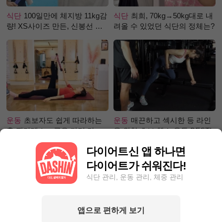
식단
100일만에 체지방 11kg감
식단
최희, 70kg→50kg대로 내
량! XS사이즈 만든, 신봉선 식
려올 수 있었던 식단의 정체는?
단은?
운동
초보자도 쉽게 따라하는
운동
매끈하고 섹시한 등 라인
홈 필라테스 – 곧은 다리 라인
을 위한 초보 헬스 운동 BEST!
만들기 편
다이어트신 앱 하나면
다이어트가 쉬워진다!
식단 관리, 운동 관리, 체중 관리
앱으로 편하게 보기