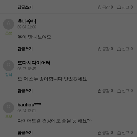
답글쓰기
공감
0
신고
0
효나수니
09.04 21:06
초보
우아 맛나보여요
답글쓰기
공감
0
신고
0
또다시다이어터
08.27 18:45
정석
오 저 스튜 좋아합니다 맛있겠네요
답글쓰기
공감
0
신고
0
bauhou****
08.24 13:01
초보
다이어트겸 건강에도 좋을 듯 해요^^
답글쓰기
공감
0
신고
0