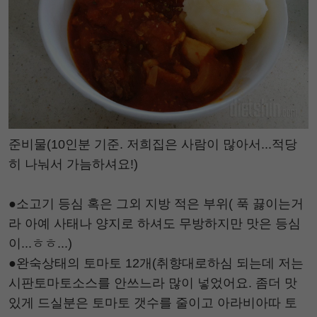
준비물(10인분 기준. 저희집은 사람이 많아서...적당
히 나눠서 가늠하셔요!)
●소고기 등심 혹은 그외 지방 적은 부위( 푹 끓이는거
라 아예 사태나 양지로 하셔도 무방하지만 맛은 등심
이...ㅎㅎ...)
●완숙상태의 토마토 12개(취향대로하심 되는데 저는
시판토마토소스를 안쓰느라 많이 넣었어요. 좀더 맛
있게 드실분은 토마토 갯수를 줄이고 아라비아따 토