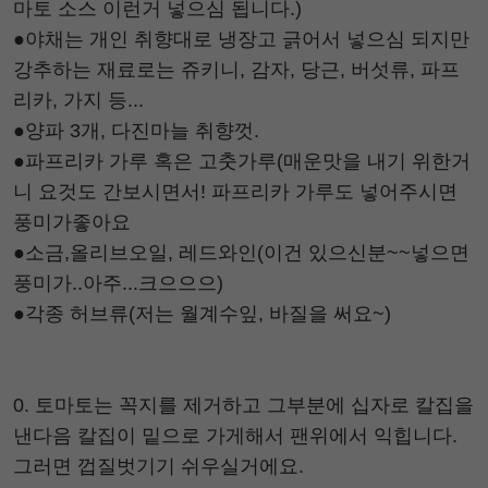
마토 소스 이런거 넣으심 됩니다.)
●야채는 개인 취향대로 냉장고 긁어서 넣으심 되지만
강추하는 재료로는 쥬키니, 감자, 당근, 버섯류, 파프
리카, 가지 등...
●양파 3개, 다진마늘 취향껏.
●파프리카 가루 혹은 고춧가루(매운맛을 내기 위한거
니 요것도 간보시면서! 파프리카 가루도 넣어주시면
풍미가좋아요
●소금,올리브오일, 레드와인(이건 있으신분~~넣으면
풍미가..아주...크으으으)
●각종 허브류(저는 월계수잎, 바질을 써요~)
0. 토마토는 꼭지를 제거하고 그부분에 십자로 칼집을
낸다음 칼집이 밑으로 가게해서 팬위에서 익힙니다.
그러면 껍질벗기기 쉬우실거에요.