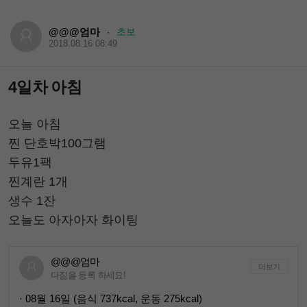
@@@엄마
초보
·
2018.08.16 08:49
4일차 아침
오늘 아침
찐 단호박100그램
두유1팩
찐계란 1개
생수 1잔
오늘도 아자아자 화이팅
@@@엄마
더보기
다짐을 등록 하세요!
· 08월 16일 (음식 737kcal, 운동 275kcal)