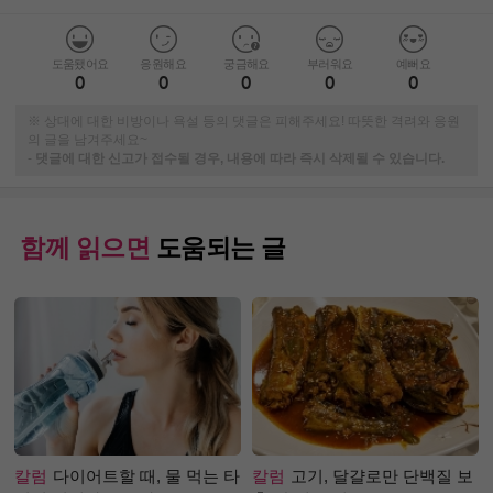
도움됐어요
응원해요
궁금해요
부러워요
예뻐요
0
0
0
0
0
※ 상대에 대한 비방이나 욕설 등의 댓글은 피해주세요! 따뜻한 격려와 응원
의 글을 남겨주세요~
-
댓글에 대한 신고가 접수될 경우, 내용에 따라 즉시 삭제될 수 있습니다.
함께 읽으면
도움되는 글
칼럼
다이어트할 때, 물 먹는 타
칼럼
고기, 달걀로만 단백질 보