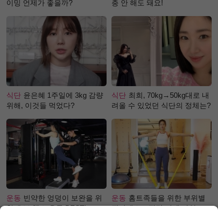
이밍 언제가 좋을까?
충 안 해도 돼요!
식단
윤은혜 1주일에 3kg 감량
식단
최희, 70kg→50kg대로 내
위해, 이것들 먹었다?
려올 수 있었던 식단의 정체는?
운동
빈약한 엉덩이 보완을 위
운동
홈트족들을 위한 부위별
한 초보 헬스 운동 BEST!
필라테스 – 직각 어깨 라인 만