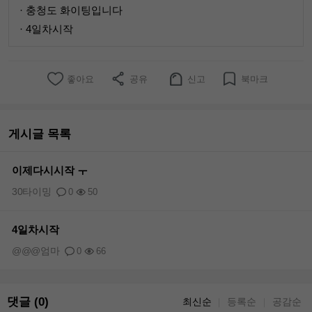
· 충청도 화이팅입니다
· 4일차시작
좋아요
공유
신고
북마크
게시글 목록
이제다시시작 ㅜ
30타이밍
0
50
4일차시작
@@@엄마
0
66
댓글 (0)
최신순
등록순
공감순
｜
｜