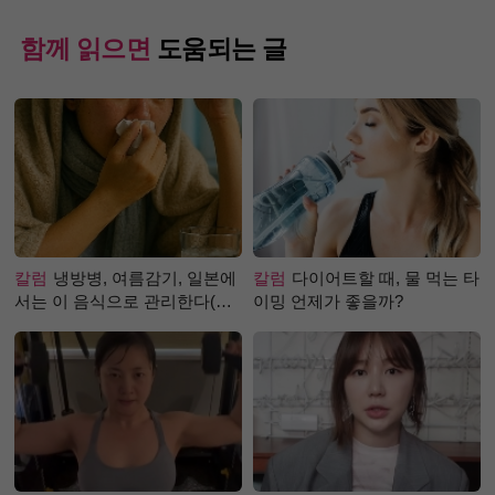
함께 읽으면
도움되는 글
칼럼
냉방병, 여름감기, 일본에
칼럼
다이어트할 때, 물 먹는 타
서는 이 음식으로 관리한다(생
이밍 언제가 좋을까?
강즙 진저샷)