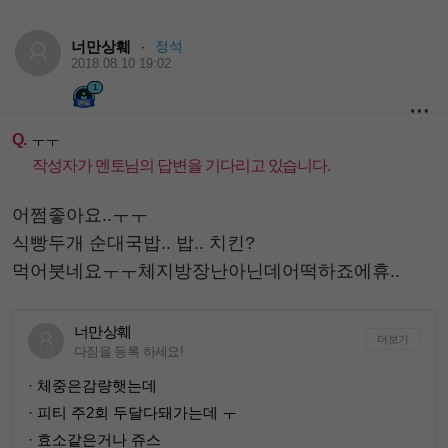
너만상훼
정석
·
2018.08.10 19:02
1
Q.
ㅜㅜ
작성자가 멘토님의 답변을 기다리고 있습니다.
어쩜좋아요..ㅜㅜ
식빵두개 순대국밥.. 밥.. 치킨?
먹어붓네요ㅜㅜ체지방장난아닌데어떡하죠에휴..
너만상훼
더보기
다짐을 등록 하세요!
· 체중은감량햇는데
· 피티 주2회 두달다돼가는데 ㅜ
· 효소같은거나 쥬스