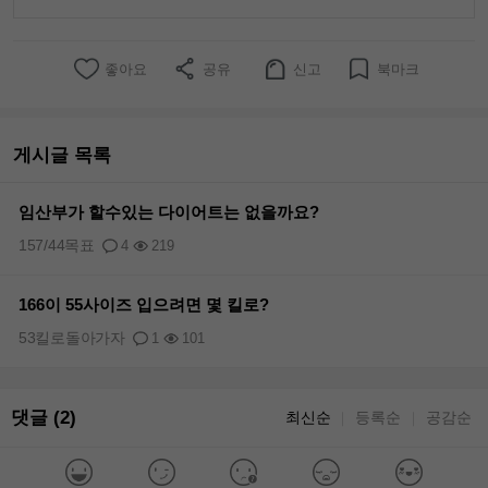
좋아요
공유
신고
북마크
게시글 목록
임산부가 할수있는 다이어트는 없을까요?
157/44목표
4
219
166이 55사이즈 입으려면 몇 킬로?
53킬로돌아가자
1
101
댓글 (2)
최신순
등록순
공감순
｜
｜