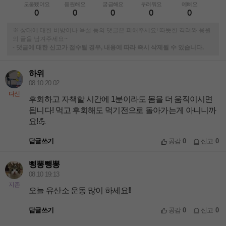
도움됐어요
응원해요
궁금해요
부러워요
예뻐요
0
0
0
0
0
※ 상대에 대한 비방이나 욕설 등의 댓글은 피해주세요! 따뜻한 격려와 응원
의 글을 남겨주세요~
-
댓글에 대한 신고가 접수될 경우, 내용에 따라 즉시 삭제될 수 있습니다.
하위
08.10 20:02
다신
후회하고 자책할 시간에 1분이라도 몸을 더 움직이시면
됩니다! 먹고 후회해도 먹기전으로 돌아가는게 아니니까
요!💪
답글쓰기
공감
0
신고
0
삥뽕뺑뽕
08.10 19:13
지존
오늘 유산소 운동 많이 하세요!!
답글쓰기
공감
0
신고
0