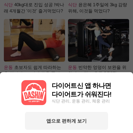
식단
40kg대로 진입 성공 !박나
식단
윤은혜 1주일에 3kg 감량
래 4개월간 '이것' 즐겨먹었다?
위해, 이것들 먹었다?
운동
초보자도 쉽게 따라하는
운동
빈약한 엉덩이 보완을 위
홈 필라테스 –어깨 근육 풀어주
한 초보 헬스 운동 BEST!
기 편
다이어트신 앱 하나면
다이어트가 쉬워진다!
식단 관리, 운동 관리, 체중 관리
앱으로 편하게 보기
성공후기
90kg대에서 80kg대
성공후기
한달 동안 포기하지