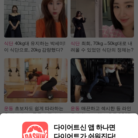
식단
40kg대 유지하는 박세미!
식단
최희, 70kg→50kg대로 내
이 식단으로, 20kg 감량했다?
려올 수 있었던 식단의 정체는?
운동
초보자도 쉽게 따라하는
운동
매끈하고 섹시한 등 라인
홈 필라테스 - 폼롤러 종아리 알
을 위한 초보 헬스 운동 BEST!
빼기 편
다이어트신 앱 하나면
다이어트가 쉬워진다!