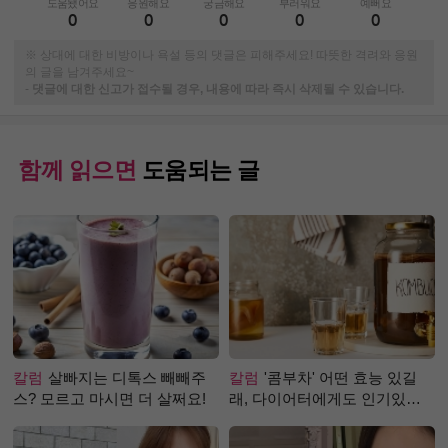
도움됐어요
응원해요
궁금해요
부러워요
예뻐요
0
0
0
0
0
※ 상대에 대한 비방이나 욕설 등의 댓글은 피해주세요! 따뜻한 격려와 응원
의 글을 남겨주세요~
-
댓글에 대한 신고가 접수될 경우, 내용에 따라 즉시 삭제될 수 있습니다.
함께 읽으면
도움되는 글
칼럼
살빠지는 디톡스 빼빼주
칼럼
'콤부차' 어떤 효능 있길
스? 모르고 마시면 더 살쩌요!
래, 다이어터에게도 인기있는
걸까?