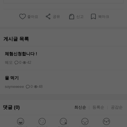
좋아요
공유
신고
북마크
게시글 목록
체혐신청합니다 !
혜오
0
42
물 먹기
soyneeeee
0
48
댓글 (0)
최신순
등록순
공감순
｜
｜