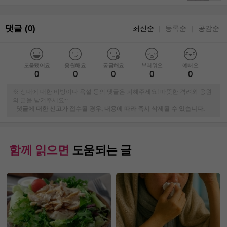
댓글 (0)
최신순
등록순
공감순
｜
｜
도움됐어요
응원해요
궁금해요
부러워요
예뻐요
0
0
0
0
0
※ 상대에 대한 비방이나 욕설 등의 댓글은 피해주세요! 따뜻한 격려와 응원
의 글을 남겨주세요~
-
댓글에 대한 신고가 접수될 경우, 내용에 따라 즉시 삭제될 수 있습니다.
함께 읽으면
도움되는 글