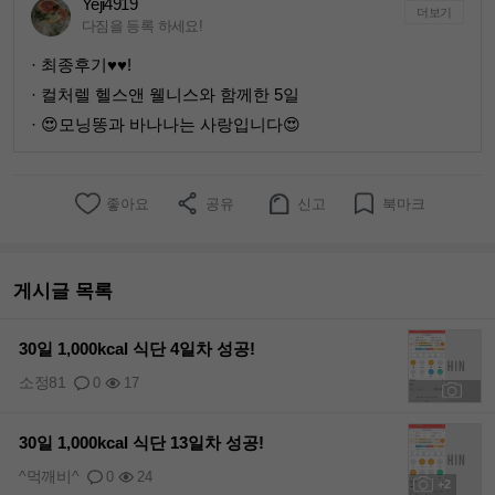
Yeji4919
더보기
다짐을 등록 하세요!
· 최종후기♥♥!
· 컬처렐 헬스앤 웰니스와 함께한 5일
· 😍모닝똥과 바나나는 사랑입니다😍
좋아요
공유
신고
북마크
게시글 목록
30일 1,000kcal 식단 4일차 성공!
소정81
0
17
+2
30일 1,000kcal 식단 13일차 성공!
^먹깨비^
0
24
+2