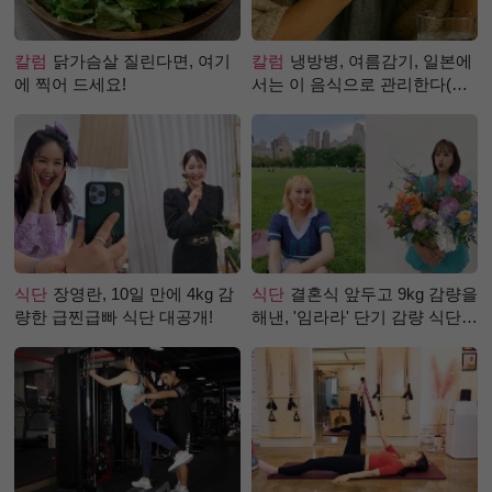
칼럼
닭가슴살 질린다면, 여기
칼럼
냉방병, 여름감기, 일본에
에 찍어 드세요!
서는 이 음식으로 관리한다(생
강즙 진저샷)
식단
장영란, 10일 만에 4kg 감
식단
결혼식 앞두고 9kg 감량을
량한 급찐급빠 식단 대공개!
해낸, '임라라' 단기 감량 식단
은?