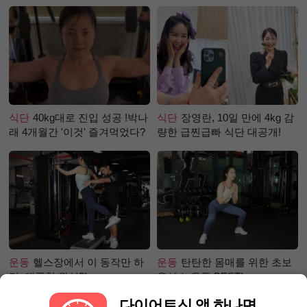
식단
40kg대로 진입 성공 !박나
식단
장영란, 10일 만에 4kg 감
래 4개월간 '이것' 즐겨먹었다?
량한 급찐급빠 식단 대공개!
운동
헬스장에서 이 동작만 하
운동
탄탄한 몸매를 위한 초보
면, 애플힙 완성?!
유산소 운동 BEST!
다이어트신 앱 하나면