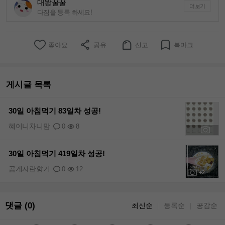
대왕꿀꿀
더보기
다짐을 등록 하세요!
좋아요
공유
신고
북마크
게시글 목록
30일 아침먹기 83일차 성공!
혜이니차니맘
0
8
+1
30일 아침먹기 419일차 성공!
곱게자란향기
0
12
+2
댓글 (0)
최신순
등록순
공감순
｜
｜