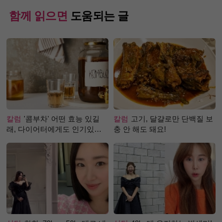
함께 읽으면
도움되는 글
칼럼
'콤부차' 어떤 효능 있길
칼럼
고기, 달걀로만 단백질 보
래, 다이어터에게도 인기있는
충 안 해도 돼요!
걸까?