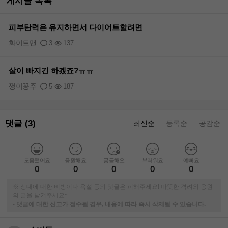
게시글 목록
피부탄력은 유지하면서 다이어트할려면
화이트맨
3
137
살이 빠지긴 하겠죠?ㅠㅠ
쩡이꽁주
5
187
댓글 (3)
최신순
등록순
공감순
｜
｜
도움됐어요
응원해요
궁금해요
부러워요
예뻐요
0
0
0
0
0
※ 상대에 대한 비방이나 욕설 등의 댓글은 피해주세요! 따뜻한 격려와 응원
의 글을 남겨주세요~
-
댓글에 대한 신고가 접수될 경우, 내용에 따라 즉시 삭제될 수 있습니다.