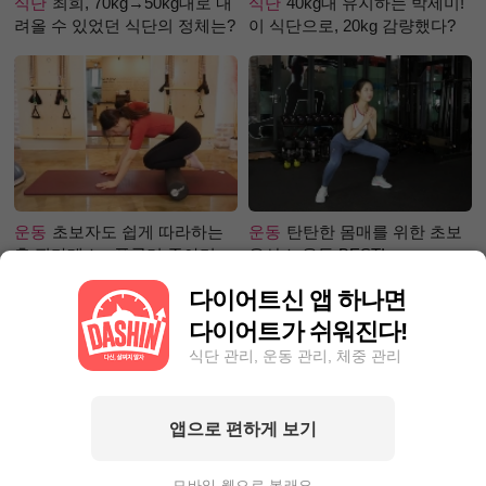
식단
최희, 70kg→50kg대로 내
식단
40kg대 유지하는 박세미!
려올 수 있었던 식단의 정체는?
이 식단으로, 20kg 감량했다?
운동
초보자도 쉽게 따라하는
운동
탄탄한 몸매를 위한 초보
홈 필라테스 - 폼롤러 종아리 알
유산소 운동 BEST!
빼기 편
다이어트신 앱 하나면
다이어트가 쉬워진다!
식단 관리, 운동 관리, 체중 관리
앱으로 편하게 보기
성공후기
30일만에 5.1kg 감량
성공후기
71.1kg☞63.9kg! 한
성공팁! 눈바디 대신 0바디로!
달에 7kg이상 감량하고 싶다