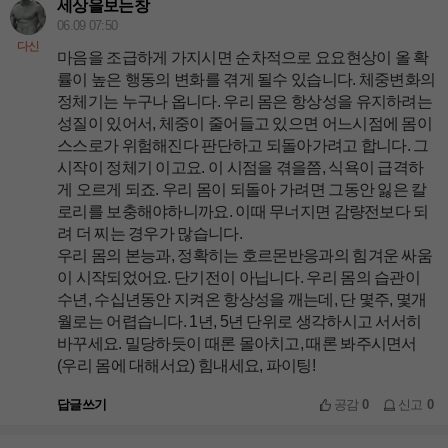
세상을보는창
06.09 07:50
다신
마음을 조급하게 가지시면 순차적으로 요요현상이 올 확
률이 높은 행동의 변화를 겪게 될수 있습니다. 체중변화의
정체기는 누구나 옵니다. 우리 몸은 항상성을 유지하려는
성질이 있어서, 체중이 줄어들고 있으면 어느시점에 몸이
스스로가 위험해진다 판단하고 되돌아가려고 합니다. 그
시작이 정체기 이고요. 이 시점을 겪을쯤, 식욕이 급격하
게 오르게 되죠. 우리 몸이 되돌아 가려면 그동안 잃은 칼
로리를 보충해야하니까요. 이때 무너지면 감량전보다 되
려 더 찌는 경우가 많습니다.
우리 몸의 본능과, 정확히는 호르몬반응과의 힘겨운 싸움
이 시작되었어요. 단기전이 아닙니다. 우리 몸의 습관이
수년, 수십년동안 지켜온 항상성을 깨는데, 단 몇주, 몇개
월로는 어렵습니다. 1년, 5년 단위로 생각하시고 서서히
바꾸세요. 밀당하듯이 때론 몰아치고, 때론 봐주시면서
(우리 몸에 대해서요) 힘내세요, 파이팅!
답글쓰기
공감
0
신고
0