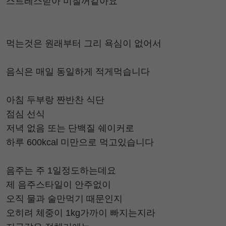
스트레스받아 미칠꺼같아요
먹는것은 원래부터 그리 욕심이 없어서
음식은 매일 동일하게 적게먹습니다
아침 두부랑 짠반찬 식단
점심 선식
저녁 없음 또는 단백질 쉐이커로
하루 600kcal 미만으로 먹고있습니다
음주는 주 1일정도하는데요
제 음주스타일이 안주없이
오직 물과 술만먹기 때문인지
오히려 체중이 1kg가까이 빠지는지라