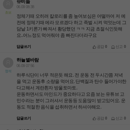
슈비둡
06.09 08:38
초보
정체기때 오히려 칼로리를 좀 높여보심은 어떨까여 저 예
전에 정체기때 에라 모르겠다 하고 족벌 시켜 먹엇는데 그
담날 1키론가 빠져서 황당했던 ㅋㅋ 지금 초절식인듯해
요..어느정도 먹어줘야 좀 빠진다더라구요
답글쓰기
공감
0
신고
0
하늘별바람
06.09 07:56
정석
하루식단이 너무 적은듯 해요. 전 운동 전 두시간쯤 저녁
을 먹고 운동후 소량을 먹어요. 단백질과 탄수 들어가야한
다고해서 계란흰자 방울토마토.
운동하면서도 마인드가 중요하다고 요즘 보는 유튜브 고
민수라는 분이 그러셔서 운동등 도움많이 받고있어요. 운
동도 적절한 음식을 섭취하면서 하셔야해요.
답글쓰기
공감
0
신고
0