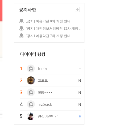
공지사항
[공지] 이용약관 8차 개정 안내
[공지] 개인정보처리방침 13차 개정 안내
[공지] 이용약관 7차 개정 안내
다이어터 랭킹
1
terria
2
고오요
N
3
999****
N
4
nrz5oiok
N
5
원싱이진빈맘