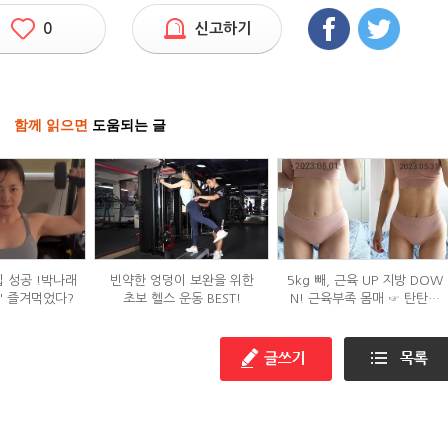
0
신고하기
함께 읽으면
도움되는 글
입 성공 !박나래
빈약한 엉덩이 보완을 위한
5kg 빼, 근육 UP 지방 DOW
' 즐겨먹었다?
초보 헬스 운동 BEST!
N! 근육부족 몸매 ☞ 탄탄몸
매로 변화한 비결!