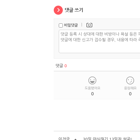
|
비밀댓글
댓글
0
도움됐어요
응원해요
0
0
이전글
30일 야식끊기 13일차 성공!