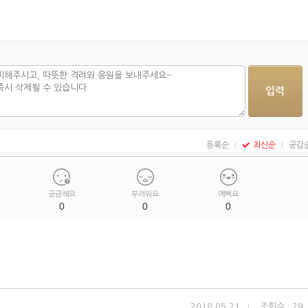
등록순
최신순
공감
궁금해요
부러워요
예뻐요
0
0
0
2018.05.21
조회수 : 29