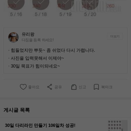
유리왕
더보기
다짐을 등록 하세요!
· 힘들었지만 뿌듯~ 좀 쉬었다 다시 가렵니다.
· 사진을 입력못해서 이제야~
· 30일 목표가 힘이되네요~
좋아요
공유
신고
북마크
게시글 목록
30일 다리라인 만들기 106일차 성공!