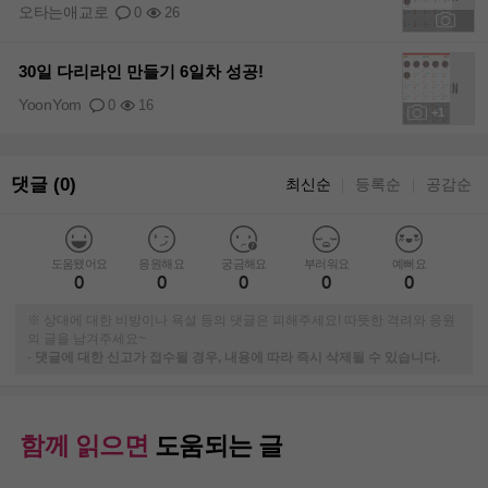
오타는애교로
0
26
+1
30일 다리라인 만들기 6일차 성공!
YoonYom
0
16
+1
댓글 (0)
최신순
등록순
공감순
｜
｜
도움됐어요
응원해요
궁금해요
부러워요
예뻐요
0
0
0
0
0
※ 상대에 대한 비방이나 욕설 등의 댓글은 피해주세요! 따뜻한 격려와 응원
의 글을 남겨주세요~
-
댓글에 대한 신고가 접수될 경우, 내용에 따라 즉시 삭제될 수 있습니다.
함께 읽으면
도움되는 글