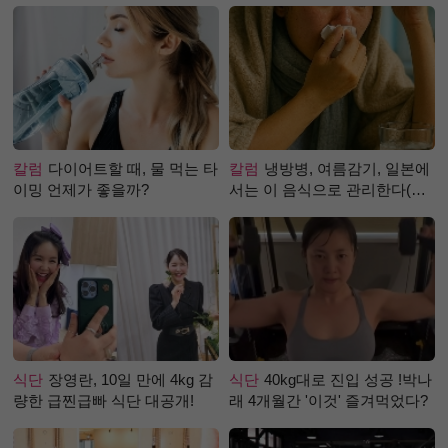
칼럼
다이어트할 때, 물 먹는 타
칼럼
냉방병, 여름감기, 일본에
이밍 언제가 좋을까?
서는 이 음식으로 관리한다(생
강즙 진저샷)
식단
장영란, 10일 만에 4kg 감
식단
40kg대로 진입 성공 !박나
량한 급찐급빠 식단 대공개!
래 4개월간 '이것' 즐겨먹었다?