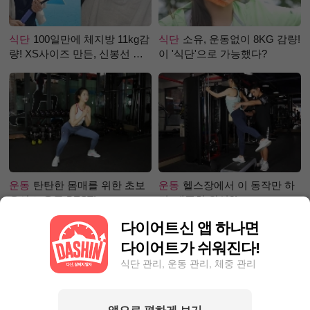
식단
100일만에 체지방 11kg감
식단
소유, 운동없이 8KG 감량!
량! XS사이즈 만든, 신봉선 식
이 '식단'으로 가능했다?
단은?
운동
탄탄한 몸매를 위한 초보
운동
헬스장에서 이 동작만 하
유산소 운동 BEST!
면, 애플힙 완성?!
다이어트신 앱 하나면
다이어트가 쉬워진다!
식단 관리, 운동 관리, 체중 관리