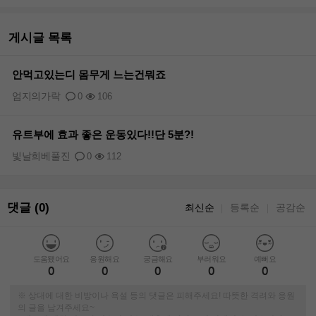
게시글 목록
안먹고있는디 몸무게 느는건뭐죠
엄지의가락
0
106
유트부에 효과 좋은 운동있다!!단 5분?!
빛날희베풀진
0
112
댓글 (0)
최신순
등록순
공감순
｜
｜
도움됐어요
응원해요
궁금해요
부러워요
예뻐요
0
0
0
0
0
※ 상대에 대한 비방이나 욕설 등의 댓글은 피해주세요! 따뜻한 격려와 응원
의 글을 남겨주세요~