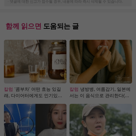
-
댓글에 대한 신고가 접수될 경우, 내용에 따라 즉시 삭제될 수 있습니다.
함께 읽으면
도움되는 글
칼럼
'콤부차' 어떤 효능 있길
칼럼
냉방병, 여름감기, 일본에
래, 다이어터에게도 인기있는
서는 이 음식으로 관리한다(생
걸까?
강즙 진저샷)