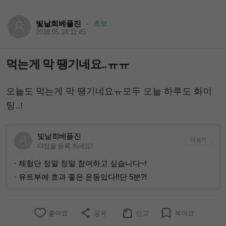
빛날희베풀진
초보
·
2018.05.14 11:45
먹는게 막 땡기네요..ㅠㅠ
오늘도 먹는게 막 땡기네요ㅠ모두 오늘 하루도 화이
팅..!
빛날희베풀진
더보기
다짐을 등록 하세요!
· 체험단 정말 정말 참여하고 싶습니다~!
· 유트부에 효과 좋은 운동있다!!단 5분?!
좋아요
공유
신고
북마크