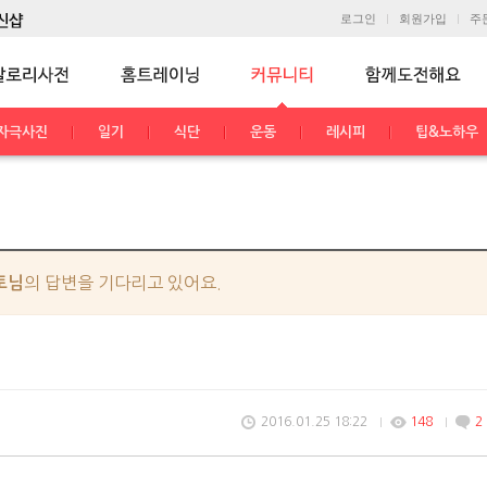
로그인
회원가입
주
자극사진
일기
식단
운동
레시피
팁&노하우
의 답변을 기다리고 있어요.
토님
2016.01.25 18:22
148
2