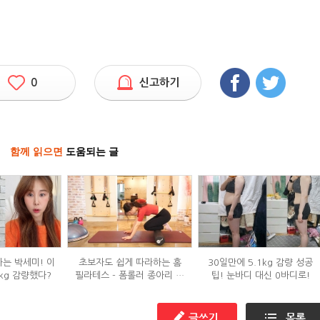
0
신고하기
함께 읽으면
도움되는 글
하는 박세미! 이
초보자도 쉽게 따라하는 홈
30일만에 5.1kg 감량 성공
kg 감량했다?
필라테스 - 폼롤러 종아리 알
팁! 눈바디 대신 0바디로!
빼기 편