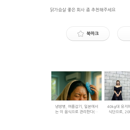
닭가슴살 좋은 회사 좀 추천해주세요
북마크
냉방병, 여름감기, 일본에서
40kg대 유지
는 이 음식으로 관리한다(생
식단으로, 20
강즙 진저샷)