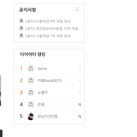
공지사항
[공지] 이용약관 8차 개정 안내
[공지] 개인정보처리방침 13차 개정 안내
[공지] 이용약관 7차 개정 안내
다이어터 랭킹
1
terria
2
카@basik0815
3
노맹구
4
큰샘
N
5
원싱이진빈맘
N