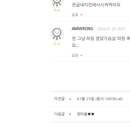
전굽네치킨에서시켜먹어요
초보
답글
AMIWRONG
2016.01.25 19:57
전 그냥 하림 생닭가슴살 파랑 
초보
요;;
답글
이전글
01월 25일 (음식 1003kcal)
다음글
현미볼♥♥