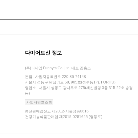
다이어트신 정보
(주)퍼니엠 Funnym Co.,Ltd. 대표 김흥조
본점 : 사업자등록번호 220-86-74148
서울시 성동구 왕십리로 58, 905호(성수동1가, FORHU)
영업소 : 서울시 성동구 광나루로 275(세신빌딩 3층 315-22호 송정
동)
사업자번호조회
통신판매업신고 제2012-서울성동0616
건강기능식품판매업 제2015-0281645 (영등포)