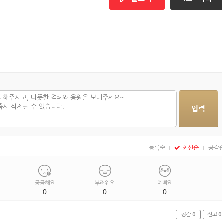
등록순
최신순
공감
궁금해요
부러워요
예뻐요
0
0
0
공감
0
신고
0