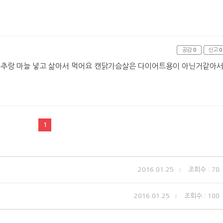
공감
0
신고
0
후추랑 마늘 넣고 삶아서 먹어요 캔닭가슴살은 다이어트용이 아닌거같아
1
2016.01.25
조회수 : 78
2016.01.25
조회수 : 100