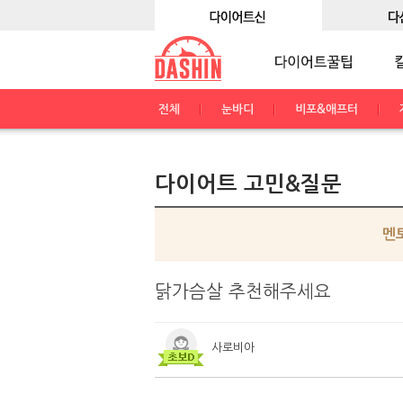
전체
눈바디
비포&애프터
다이어트 고민&질문
멘
닭가슴살 추천해주세요
사로비아