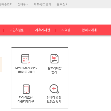
즐겨찾기
문배송조회
장바구니
제휴·광고문의
고민&질문
자유게시판
지역방
관리자에게