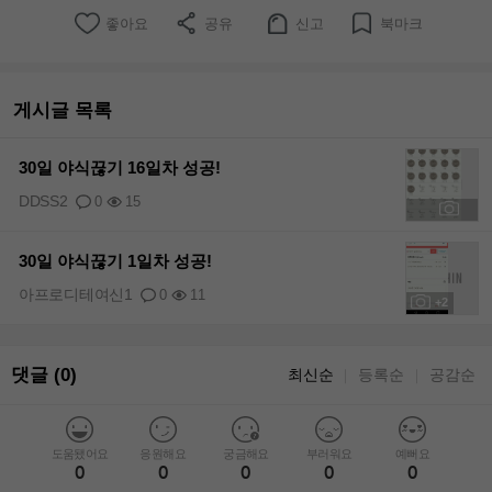
좋아요
공유
신고
북마크
게시글 목록
30일 야식끊기 16일차 성공!
DDSS2
0
15
+1
30일 야식끊기 1일차 성공!
아프로디테여신1
0
11
+2
댓글 (0)
최신순
등록순
공감순
｜
｜
도움됐어요
응원해요
궁금해요
부러워요
예뻐요
0
0
0
0
0