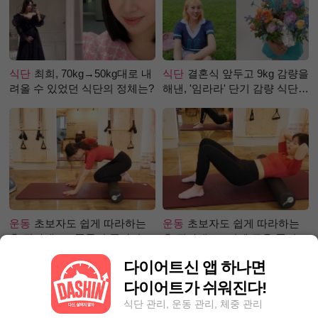
식단
최희, 70kg→50kg대로 내
식단
결혼식 앞두고 9kg 감량을
려올 수 있었던 식단의 정체는?
해낸, '임라라' 단기 감량 식단
은?
운동
초보자도 쉽게 따라하는
운동
초보자도 쉽게 따라하는
홈 필라테스 - 폼롤러 종아리 알
홈 필라테스 –어깨 근육 풀어주
빼기 편
기 편
다이어트신 앱 하나면
다이어트가 쉬워진다!
식단 관리, 운동 관리, 체중 관리