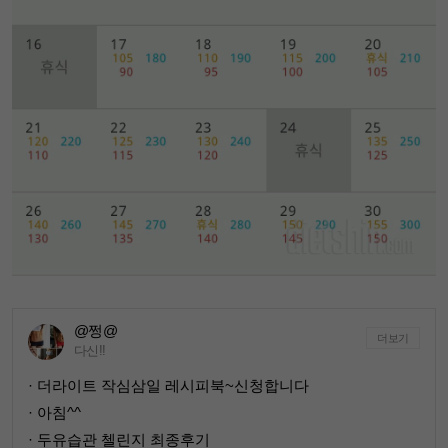
@쩡@
더보기
다신!!
· 더라이트 작심삼일 레시피북~신청합니다
· 아침^^
· 두유습관 첼린지 최종후기