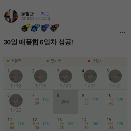
@쩡@
지존
·
2018.01.23 23:13
1
1
1
2
30일 애플힙 6일차 성공!