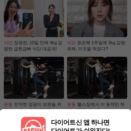
식단
장영란, 10일 만에 4kg 감
식단
윤은혜 1주일에 3kg 감량
량한 급찐급빠 식단 대공개!
위해, 이것들 먹었다?
운동
빈약한 엉덩이 보완을 위
운동
헬스장에서 이 동작만 하
한 초보 헬스 운동 BEST!
면, 애플힙 완성?!
다이어트신 앱 하나면
다이어트가 쉬워진다!