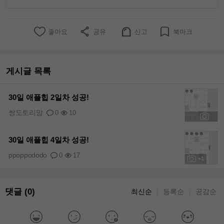
좋아요
공유
신고
북마크
게시글 목록
30일 애플힙 2일차 성공!
쌍도토리맘
0
10
+1
30일 애플힙 4일차 성공!
ppoppododo
0
17
+1
댓글 (0)
최신순
등록순
공감순
｜
｜