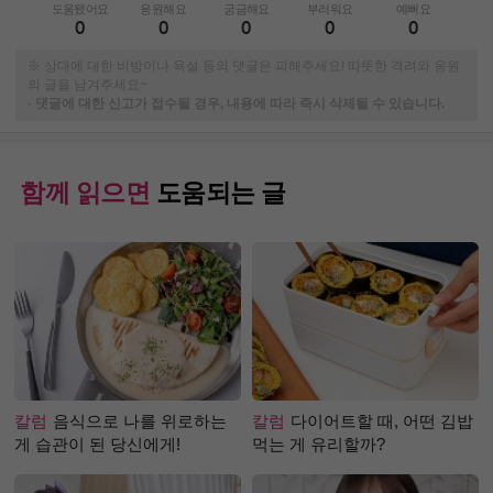
도움됐어요
응원해요
궁금해요
부러워요
예뻐요
0
0
0
0
0
※ 상대에 대한 비방이나 욕설 등의 댓글은 피해주세요! 따뜻한 격려와 응원
의 글을 남겨주세요~
-
댓글에 대한 신고가 접수될 경우, 내용에 따라 즉시 삭제될 수 있습니다.
함께 읽으면
도움되는 글
칼럼
음식으로 나를 위로하는
칼럼
다이어트할 때, 어떤 김밥
게 습관이 된 당신에게!
먹는 게 유리할까?