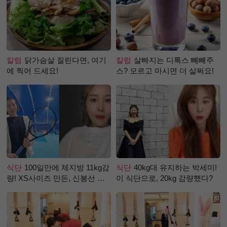
칼럼
닭가슴살 질린다면, 여기
칼럼
살빠지는 디톡스 빼빼주
에 찍어 드세요!
스? 모르고 마시면 더 살쩌요!
식단
100일만에 체지방 11kg감
식단
40kg대 유지하는 박세미!
량! XS사이즈 만든, 신봉선 식
이 식단으로, 20kg 감량했다?
단은?