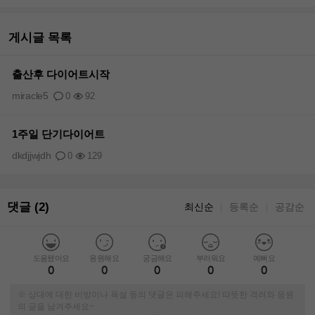
게시글 목록
출산후 다이어트시작
miracle5
0
92
1주일 단기다이어트
dkdjjwjdh
0
129
댓글 (2)
최신순
등록순
공감순
｜
｜
도움됐어요
응원해요
궁금해요
부러워요
예뻐요
0
0
0
0
0
※ 상대에 대한 비방이나 욕설 등의 댓글은 피해주세요! 따뜻한 격려와 응원
의 글을 남겨주세요~