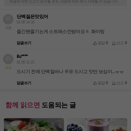
-
댓글에 대한 신고가 접수될 경우, 내용에 따라 즉시 삭제될 수 있습니다.
단백질은맛있어
01.08 14:33
지존
즐긴땐즐기는게 스트레스안받아요ㅎ. 화이팅
답글쓰기
공감
0
신고
0
ilu****
01.08 11:23
초보
드시기 전에 단백질바나 우유 드시고 맛만 보심이...ㅠㅠ
답글쓰기
공감
0
신고
0
함께 읽으면
도움되는 글