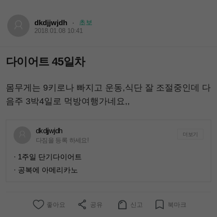
dkdjjwjdh
초보
·
2018.01.08 10:41
다이어트 45일차
몸무게는 9키로나 빠지고 운동,식단 잘 조절중인데 다
음주 3박4일로 먹방여행가네요,,
dkdjjwjdh
더보기
다짐을 등록 하세요!
· 1주일 단기다이어트
· 공복에 아메리카노
좋아요
공유
신고
북마크