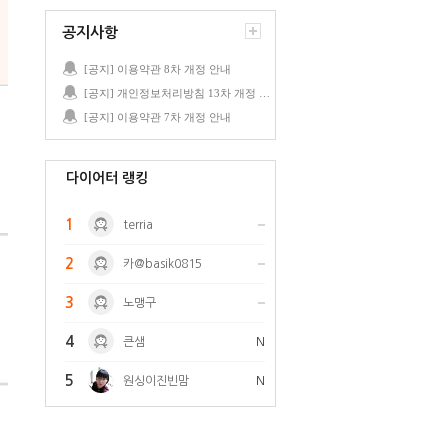
공지사항
[공지] 이용약관 8차 개정 안내
[공지] 개인정보처리방침 13차 개정 안내
[공지] 이용약관 7차 개정 안내
다이어터 랭킹
1
terria
2
카@basik0815
3
노맹구
4
큰샘
N
5
원싱이진빈맘
N