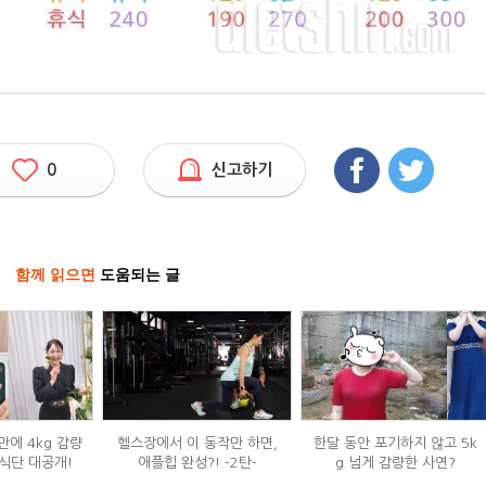
0
신고하기
함께 읽으면
도움되는 글
만에 4kg 감량
헬스장에서 이 동작만 하면,
한달 동안 포기하지 않고 5k
식단 대공개!
애플힙 완성?! -2탄-
g 넘게 감량한 사연?