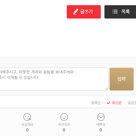
등록순
최신순
공감
궁금해요
부러워요
예뻐요
0
0
0