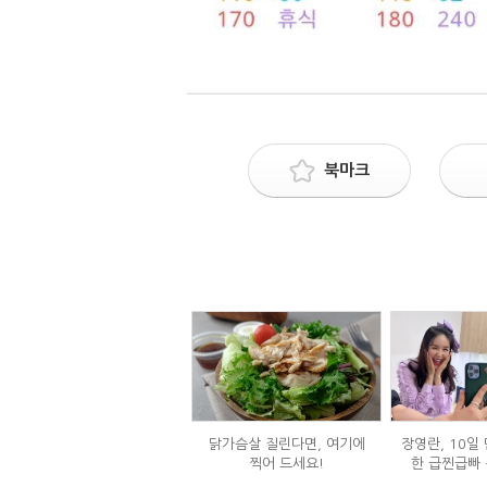
북마크
닭가슴살 질린다면, 여기에
장영란, 10일 
찍어 드세요!
한 급찐급빠 