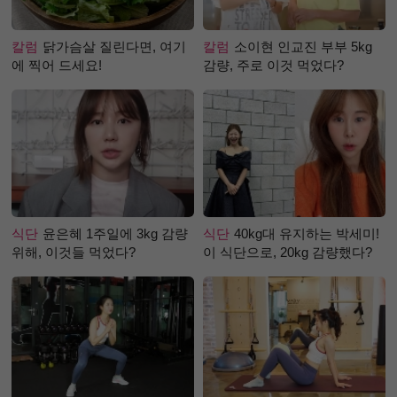
칼럼
닭가슴살 질린다면, 여기
칼럼
소이현 인교진 부부 5kg
에 찍어 드세요!
감량, 주로 이것 먹었다?
식단
윤은혜 1주일에 3kg 감량
식단
40kg대 유지하는 박세미!
위해, 이것들 먹었다?
이 식단으로, 20kg 감량했다?