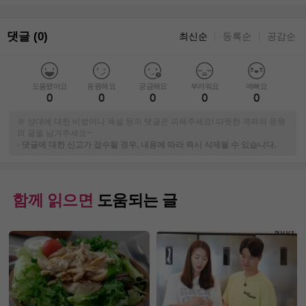
댓글 (0)
최신순
등록순
공감순
｜
｜
도움됐어요
응원해요
궁금해요
부러워요
예뻐요
0
0
0
0
0
※ 상대에 대한 비방이나 욕설 등의 댓글은 피해주세요! 따뜻한 격려와 응원
의 글을 남겨주세요~
-
댓글에 대한 신고가 접수될 경우, 내용에 따라 즉시 삭제될 수 있습니다.
함께 읽으면
도움되는 글