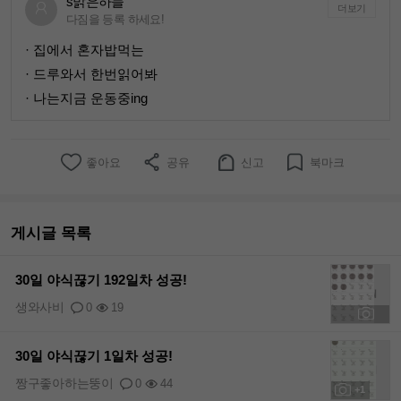
s밝은하늘
더보기
다짐을 등록 하세요!
· 집에서 혼자밥먹는
· 드루와서 한번읽어봐
· 나는지금 운동중ing
좋아요
공유
신고
북마크
게시글 목록
30일 야식끊기 192일차 성공!
생와사비
0
19
+1
30일 야식끊기 1일차 성공!
짱구좋아하는뚱이
0
44
+1