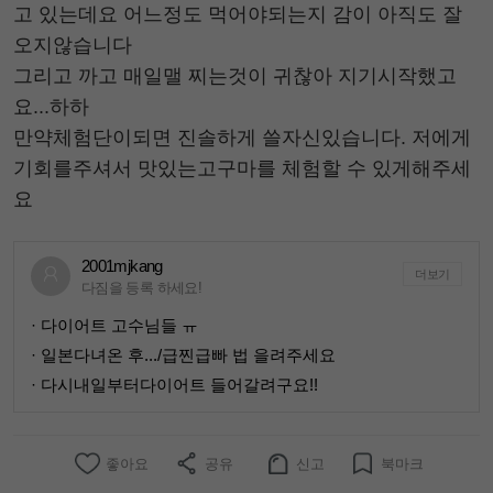
고 있는데요 어느정도 먹어야되는지 감이 아직도 잘
오지않습니다
그리고 까고 매일맬 찌는것이 귀찮아 지기시작했고
요...하하
만약체험단이되면 진솔하게 쓸자신있습니다. 저에게
기회를주셔서 맛있는고구마를 체험할 수 있게해주세
요
2001mjkang
더보기
다짐을 등록 하세요!
· 다이어트 고수님들 ㅠ
· 일본다녀온 후.../급찐급빠 법 을려주세요
· 다시내일부터다이어트 들어갈려구요!!
좋아요
공유
신고
북마크