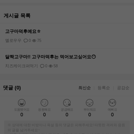
게시글 목록
고구마덕후예요ㅎ
옐로우우
0
75
달짝고구마!! 고구마덕후는 먹어보고싶어요😶
치즈케이크퍼먹기
0
58
댓글 (0)
최신순
등록순
공감순
｜
｜
도움됐어요
응원해요
궁금해요
부러워요
예뻐요
0
0
0
0
0
※ 상대에 대한 비방이나 욕설 등의 댓글은 피해주세요! 따뜻한 격려와 응원
의 글을 남겨주세요~