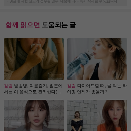
-
댓글에 대한 신고가 접수될 경우, 내용에 따라 즉시 삭제될 수 있습니다.
함께 읽으면
도움되는 글
칼럼
냉방병, 여름감기, 일본에
칼럼
다이어트할 때, 물 먹는 타
서는 이 음식으로 관리한다(생
이밍 언제가 좋을까?
강즙 진저샷)