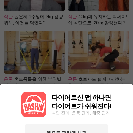
식단
윤은혜 1주일에 3kg 감량
식단
40kg대 유지하는 박세미!
위해, 이것들 먹었다?
이 식단으로, 20kg 감량했다?
운동
홈트족들을 위한 부위별
운동
초보자도 쉽게 따라하는
필라테스 – 직각 어깨 라인 만
홈 필라테스 - 폼롤러 종아리 알
들기 편
빼기 편
다이어트신 앱 하나면
다이어트가 쉬워진다!
식단 관리, 운동 관리, 체중 관리
앱으로 편하게 보기