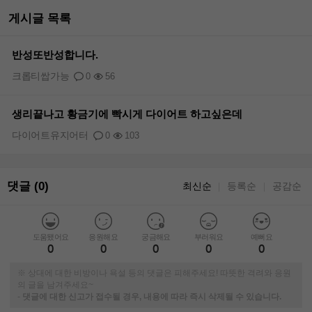
게시글 목록
반성또반성합니다.
크롭티쌉가능
0
56
생리끝나고 황금기에 빡시게 다이어트 하고싶은데
다이어트유지어터
0
103
댓글 (0)
최신순
등록순
공감순
｜
｜
도움됐어요
응원해요
궁금해요
부러워요
예뻐요
0
0
0
0
0
※ 상대에 대한 비방이나 욕설 등의 댓글은 피해주세요! 따뜻한 격려와 응원
의 글을 남겨주세요~
-
댓글에 대한 신고가 접수될 경우, 내용에 따라 즉시 삭제될 수 있습니다.