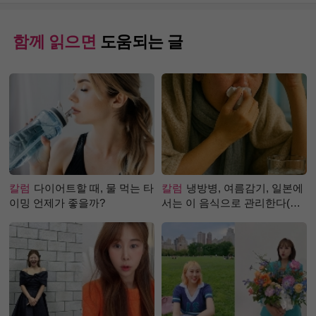
함께 읽으면
도움되는 글
칼럼
다이어트할 때, 물 먹는 타
칼럼
냉방병, 여름감기, 일본에
이밍 언제가 좋을까?
서는 이 음식으로 관리한다(생
강즙 진저샷)