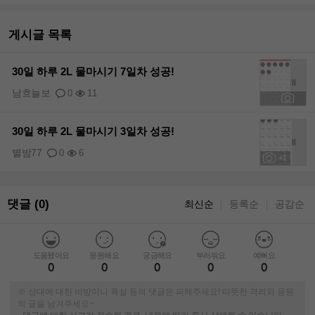
게시글 목록
30일 하루 2L 물마시기 7일차 성공!
남흐늘보
0
11
+1
30일 하루 2L 물마시기 3일차 성공!
별밤77
0
6
+1
댓글 (0)
최신순
등록순
공감순
｜
｜
도움됐어요
응원해요
궁금해요
부러워요
예뻐요
0
0
0
0
0
※ 상대에 대한 비방이나 욕설 등의 댓글은 피해주세요! 따뜻한 격려와 응원
의 글을 남겨주세요~