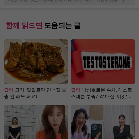
-
댓글에 대한 신고가 접수될 경우, 내용에 따라 즉시 삭제될 수 있습니다.
함께 읽으면
도움되는 글
칼럼
고기, 달걀로만 단백질 보
칼럼
남성호르몬 수치, 테스토
충 안 해도 돼요!
스테론 부족? 약 대신 '이것'으
로 극복 (진저샷 루틴)