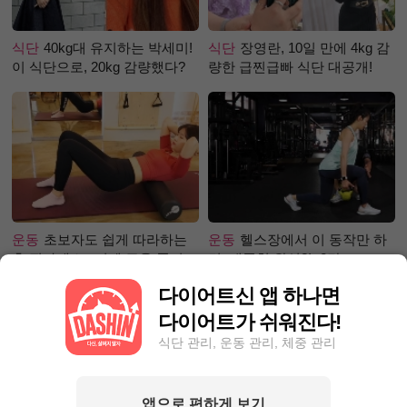
식단
40kg대 유지하는 박세미!
식단
장영란, 10일 만에 4kg 감
이 식단으로, 20kg 감량했다?
량한 급찐급빠 식단 대공개!
운동
초보자도 쉽게 따라하는
운동
헬스장에서 이 동작만 하
홈 필라테스 –어깨 근육 풀어주
면, 애플힙 완성?! -2탄-
기 편
다이어트신 앱 하나면
다이어트가 쉬워진다!
식단 관리, 운동 관리, 체중 관리
앱으로 편하게 보기