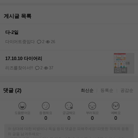
게시글 목록
다-2일
다이어트중임다
2
26
17.10.10 다이어리
리즈를찾아서!!
2
37
+1
댓글 (2)
최신순
등록순
공감순
｜
｜
도움됐어요
응원해요
궁금해요
부러워요
예뻐요
0
0
0
0
0
※ 상대에 대한 비방이나 욕설 등의 댓글은 피해주세요! 따뜻한 격려와 응원
의 글을 남겨주세요~