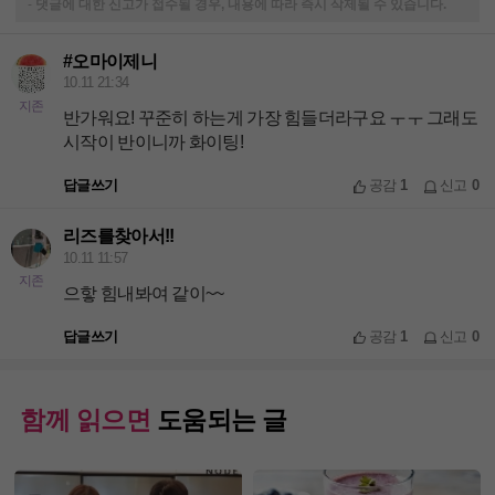
-
댓글에 대한 신고가 접수될 경우, 내용에 따라 즉시 삭제될 수 있습니다.
#오마이제니
10.11 21:34
지존
반가워요! 꾸준히 하는게 가장 힘들더라구요 ㅜㅜ 그래도
시작이 반이니까 화이팅!
답글쓰기
공감
1
신고
0
리즈를찾아서!!
10.11 11:57
지존
으핳 힘내봐여 같이~~
답글쓰기
공감
1
신고
0
함께 읽으면
도움되는 글