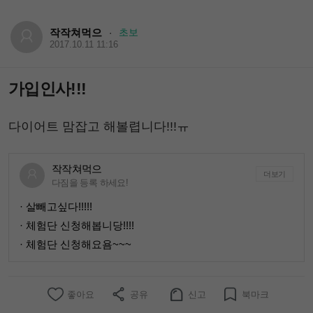
작작쳐먹으
초보
·
2017.10.11 11:16
가입인사!!!
다이어트 맘잡고 해볼렵니다!!!ㅠ
작작쳐먹으
더보기
다짐을 등록 하세요!
· 살빼고싶다!!!!!
· 체험단 신청해봅니당!!!!
· 체험단 신청해요욤~~~
좋아요
공유
신고
북마크