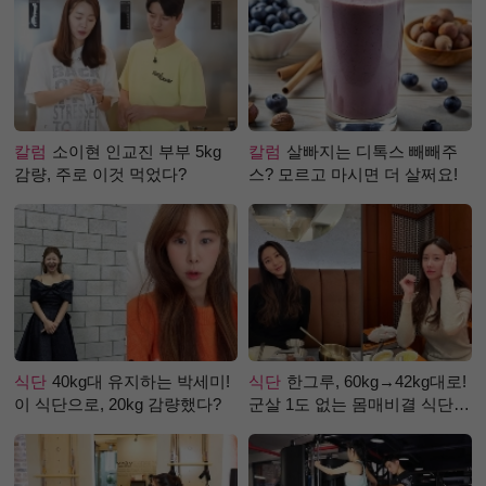
칼럼
소이현 인교진 부부 5kg
칼럼
살빠지는 디톡스 빼빼주
감량, 주로 이것 먹었다?
스? 모르고 마시면 더 살쩌요!
식단
40kg대 유지하는 박세미!
식단
한그루, 60kg→42kg대로!
이 식단으로, 20kg 감량했다?
군살 1도 없는 몸매비결 식단
은?