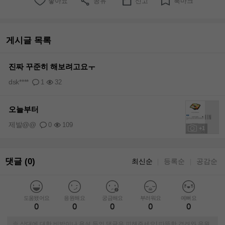
좋아요
공유
신고
북마크
게시글 목록
진짜 꾸준히 해보려고요ㅜ
dsk****
1
32
오늘부터
제발@@
0
109
+1
댓글 (0)
최신순
등록순
공감순
｜
｜
도움됐어요
응원해요
궁금해요
부러워요
예뻐요
0
0
0
0
0
※ 상대에 대한 비방이나 욕설 등의 댓글은 피해주세요! 따뜻한 격려와 응원