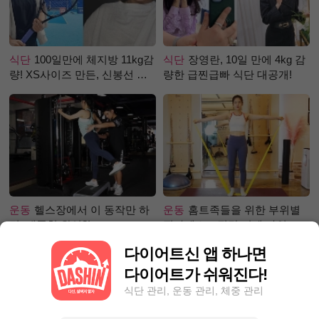
식단
100일만에 체지방 11kg감
식단
장영란, 10일 만에 4kg 감
량! XS사이즈 만든, 신봉선 식
량한 급찐급빠 식단 대공개!
단은?
운동
헬스장에서 이 동작만 하
운동
홈트족들을 위한 부위별
면, 애플힙 완성?!
필라테스 – 직각 어깨 라인 만
들기 편
다이어트신 앱 하나면
다이어트가 쉬워진다!
식단 관리, 운동 관리, 체중 관리