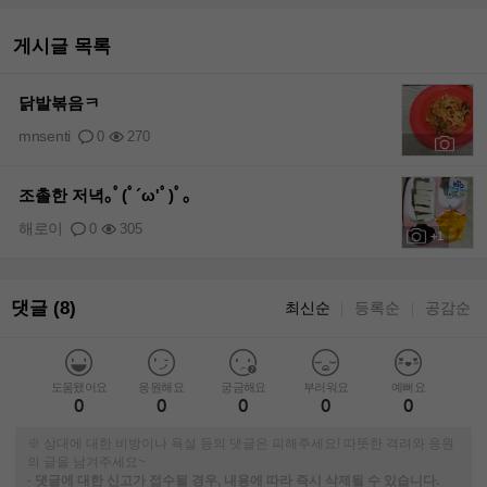
게시글 목록
닭발볶음ㅋ
mnsenti
0
270
+1
조촐한 저녁｡ﾟ(ﾟ´ω'ﾟ)ﾟ｡
해로이
0
305
+1
댓글 (8)
최신순
등록순
공감순
｜
｜
도움됐어요
응원해요
궁금해요
부러워요
예뻐요
0
0
0
0
0
※ 상대에 대한 비방이나 욕설 등의 댓글은 피해주세요! 따뜻한 격려와 응원
의 글을 남겨주세요~
-
댓글에 대한 신고가 접수될 경우, 내용에 따라 즉시 삭제될 수 있습니다.