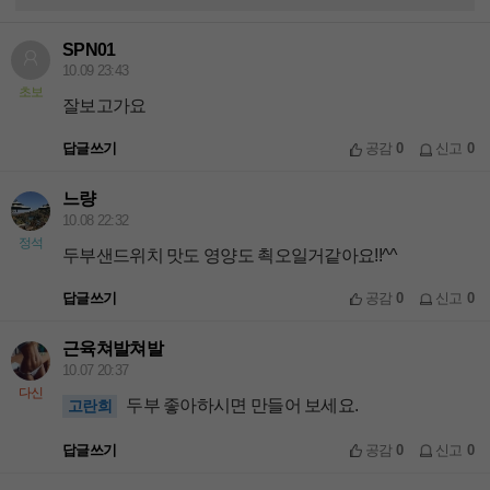
SPN01
10.09 23:43
초보
잘보고가요
답글쓰기
공감
0
신고
0
느량
10.08 22:32
정석
두부샌드위치 맛도 영양도 쵝오일거같아요!!^^
답글쓰기
공감
0
신고
0
근육쳐발쳐발
10.07 20:37
다신
두부 좋아하시면 만들어 보세요.
고란희
답글쓰기
공감
0
신고
0