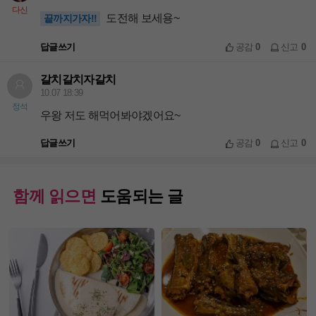
다신
도전해 보세용~
끝까지가자!!
답글쓰기
공감
0
신고
0
갈치갈치자갈치
10.07 18:39
정석
우왕 저도 해먹어봐야겠어요~
답글쓰기
공감
0
신고
0
함께 읽으면
도움되는 글