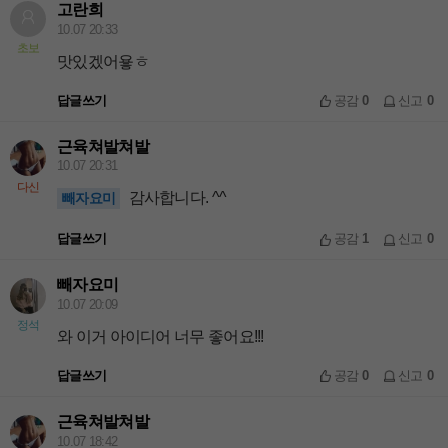
고란희
10.07 20:33
초보
맛있겠어욯ㅎ
답글쓰기
공감
0
신고
0
근육쳐발쳐발
10.07 20:31
다신
감사합니다. ^^
빼자요미
답글쓰기
공감
1
신고
0
빼자요미
10.07 20:09
정석
와 이거 아이디어 너무 좋어요!!!
답글쓰기
공감
0
신고
0
근육쳐발쳐발
10.07 18:42