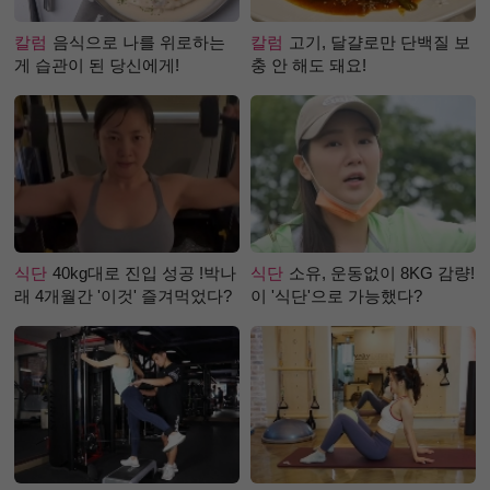
칼럼
음식으로 나를 위로하는
칼럼
고기, 달걀로만 단백질 보
게 습관이 된 당신에게!
충 안 해도 돼요!
식단
40kg대로 진입 성공 !박나
식단
소유, 운동없이 8KG 감량!
래 4개월간 '이것' 즐겨먹었다?
이 '식단'으로 가능했다?