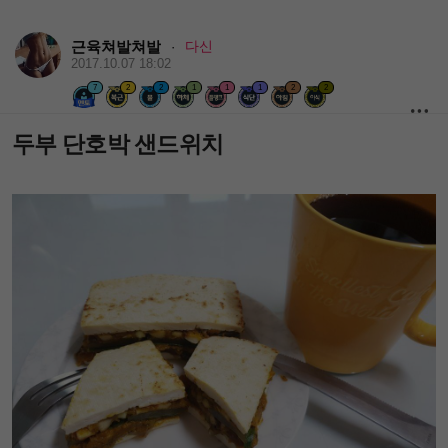
근육쳐발쳐발
다신
·
2017.10.07 18:02
7
2
2
1
1
1
2
2
두부 단호박 샌드위치