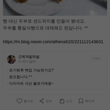
빵 대신 두부로 샌드위치를 만들어 봤네요.
두부를 통밀식빵으로 대체해도 된답니다. ^^
https://m.blog.naver.com/athena520/221112143631
근육쳐발쳐발
더보기
더 먹지 말자!
· 초기화후 백업 가능한가요?
· 응모합니다.^^
· 다이어트 식단 블로거에용~
좋아요
공유
신고
북마크