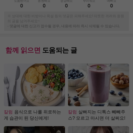
도움됐어요
응원해요
궁금해요
부러워요
예뻐요
0
0
0
0
0
※ 상대에 대한 비방이나 욕설 등의 댓글은 피해주세요! 따뜻한 격려와 응원
의 글을 남겨주세요~
-
댓글에 대한 신고가 접수될 경우, 내용에 따라 즉시 삭제될 수 있습니다.
함께 읽으면
도움되는 글
칼럼
음식으로 나를 위로하는
칼럼
살빠지는 디톡스 빼빼주
게 습관이 된 당신에게!
스? 모르고 마시면 더 살쩌요!