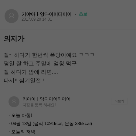
키야아ㅏ앙다이어터어어
초보
·
2017.09.20 14:01
의지가
잘~ 하다가 한번씩 폭망이예요 ㅋㅋㅋ
평일 잘 하고 주말에 엄청 먹구
잘 하다가 밤에 라면....
다시!! 심기일전 !
키야아ㅏ앙다이어터어어
더보기
다짐을 등록 하세요!
· 오늘 아침!
· 09월 13일 (음식 1091kcal, 운동 386kcal)
· 오늘의 저녁