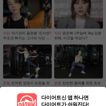
식단
자기관리 끝판왕 '진서연'!
식단
윤은혜 1주일에 3kg 감량
무조건 빠지는 그녀의 식단 정
위해, 이것들 먹었다?
체는?
운동
빈약한 엉덩이 보완을 위
운동
탄탄한 몸매를 위한 초보
한 초보 헬스 운동 BEST!
유산소 운동 BEST!
다이어트신 앱 하나면
다이어트가 쉬워진다!