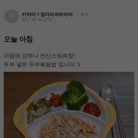
키야아ㅏ앙다이어터어어
초보
·
2017.09.16 12:37
오늘 아침
아침에 강하나 전신스트레칭!
두부 넣은 두부볶음밥 입니다 :)