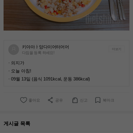
키야아ㅏ앙다이어터어어
더보기
다짐을 등록 하세요!
· 의지가
· 오늘 아침!
· 09월 13일 (음식 1091kcal, 운동 386kcal)
좋아요
공유
신고
북마크
게시글 목록