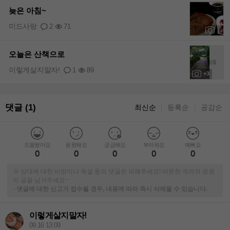
늦은 아침~
미드사랑
2
71
+1
오늘은 산책으로
이렇게살지말자!
1
89
+3
댓글 (1)
최신순
등록순
공감순
｜
｜
도움됐어요
응원해요
궁금해요
부러워요
예뻐요
0
0
0
0
0
※ 상대에 대한 비방이나 욕설 등의 댓글은 피해주세요! 따뜻한 격려와 응원
의 글을 남겨주세요~
-
댓글에 대한 신고가 접수될 경우, 내용에 따라 즉시 삭제될 수 있습니다.
이렇게살지말자!
09.16 13:09