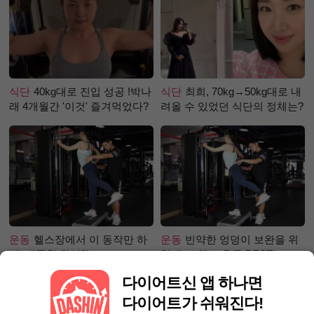
식단
40kg대로 진입 성공 !박나
식단
최희, 70kg→50kg대로 내
래 4개월간 '이것' 즐겨먹었다?
려올 수 있었던 식단의 정체는?
운동
헬스장에서 이 동작만 하
운동
빈약한 엉덩이 보완을 위
면, 애플힙 완성?!
한 초보 헬스 운동 BEST!
다이어트신 앱 하나면
다이어트가 쉬워진다!