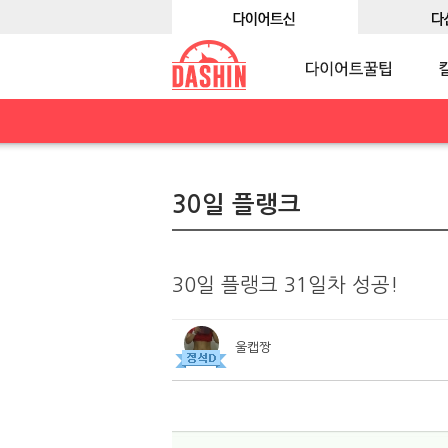
30일 플랭크
30일 플랭크 31일차 성공!
울캡짱