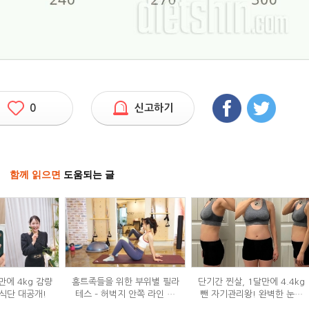
0
신고하기
함께 읽으면
도움되는 글
만에 4kg 감량
홈트족들을 위한 부위별 필라
단기간 찐살, 1달만에 4.4kg
식단 대공개!
테스 – 허벅지 안쪽 라인 만
뺀 자기관리왕! 완벽한 눈바
들기편
디!