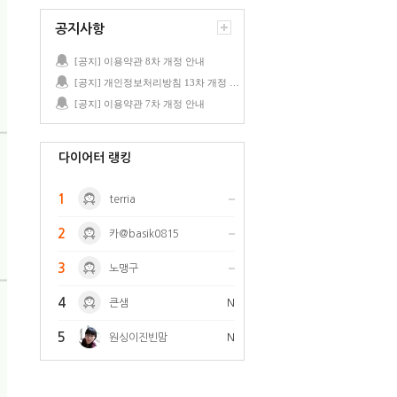
공지사항
[공지] 이용약관 8차 개정 안내
[공지] 개인정보처리방침 13차 개정 안내
[공지] 이용약관 7차 개정 안내
다이어터 랭킹
1
terria
2
카@basik0815
3
노맹구
4
큰샘
N
5
원싱이진빈맘
N