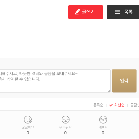
등록순
최신순
공감
궁금해요
부러워요
예뻐요
0
0
0