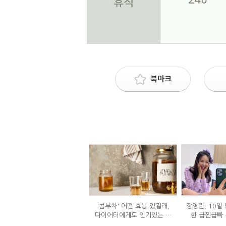
북마크
'콤부차' 어떤 효능 있길래,
장영란, 10일 
다이어터에게도 인기있는 걸
한 급찐급빠 
까?