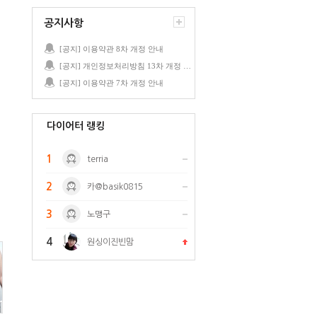
공지사항
[공지] 이용약관 8차 개정 안내
[공지] 개인정보처리방침 13차 개정 안내
[공지] 이용약관 7차 개정 안내
다이어터 랭킹
1
terria
2
카@basik0815
3
노맹구
4
원싱이진빈맘