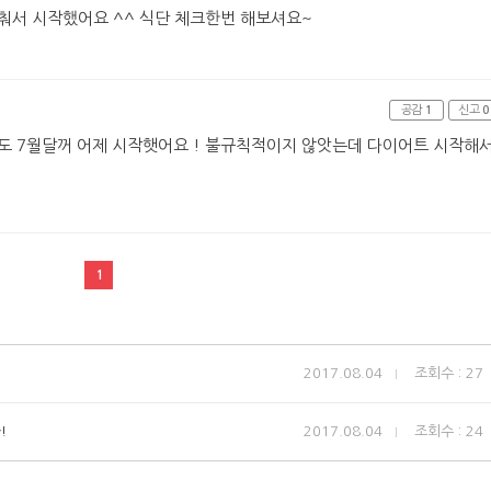
춰서 시작했어요 ^^ 식단 체크한번 해보셔요~
공감
1
신고
0
도 7월달꺼 어제 시작햇어요 ! 불규칙적이지 않앗는데 다이어트 시작해
1
2017.08.04
조회수 : 27
!
2017.08.04
조회수 : 24