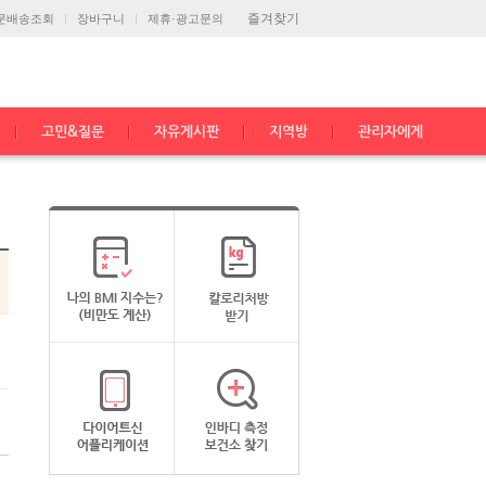
즐겨찾기
문배송조회
장바구니
제휴·광고문의
고민&질문
자유게시판
지역방
관리자에게