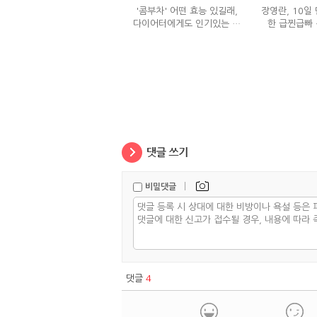
'콤부차' 어떤 효능 있길래,
장영란, 10일 
다이어터에게도 인기있는 걸
한 급찐급빠 
까?
|
비밀댓글
댓글
4