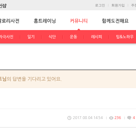
로그인
회원가입
주
자극사진
일기
식단
운동
레시피
팁&노하우
의 답변을 기다리고 있어요.
토님
2017.08.04 14:54
236
4