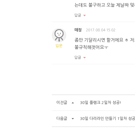
는데도 불구하고 오늘 제날짜 맞
답글
떼징
2017.08.04 15:02
좀만 기달리시면 할거에요 ㅎ 저
입문
불규칙해젓어요ㅜ
답글
이전글
30일 플랭크 2일차 성공!
다음글
30일 다리라인 만들기 1일차 성공