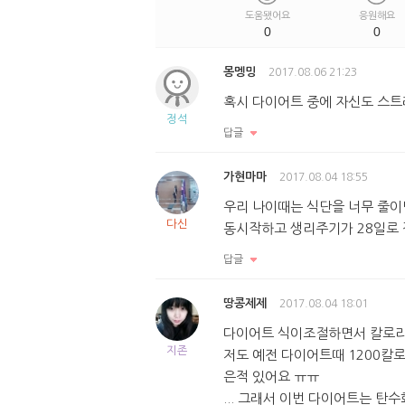
도움됐어요
응원해요
0
0
몽멩밍
2017.08.06 21:23
혹시 다이어트 중에 자신도 스트
정석
답글
가현마마
2017.08.04 18:55
우리 나이때는 식단을 너무 줄이
다신
동시작하고 생리주기가 28일로
답글
땅콩제제
2017.08.04 18:01
다이어트 식이조절하면서 칼로리
지존
저도 예전 다이어트때 1200칼
은적 있어요 ㅠㅠ
... 그래서 이번 다이어트는 탄