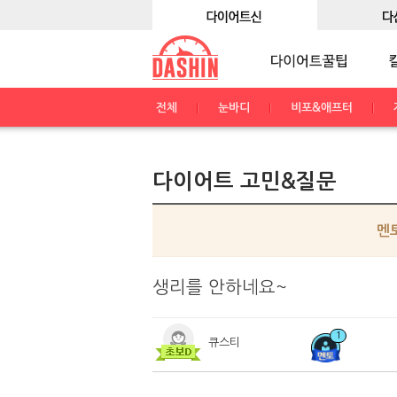
전체
눈바디
비포&애프터
다이어트 고민&질문
멘
생리를 안하네요~
1
큐스티