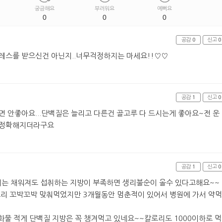
궁금해요
부러워요
예뻐요
0
0
0
공감
0
신고
0
레스를 받으신건 아닌지..너무걱정하지는 마세요!!♡♡
공감
1
신고
0
면 안좋아요...단백질은 늘리고 다른건 골고루 다 드시는게 좋아요~전 운
 정확해지더라구요
공감
1
신고
0
는 채워져도 섭취하는 지방이 부족하면 생리불순이 올수 있다고해요~~
로리 꼬박꼬박 맞춰먹었지만 3개월동안 멈춘적이 있어서 병원에 가서 약먹
수화물 적게 단백질 지방은 꼭 챙겨먹고 있네요~~칼로리도 1000이하로 먹