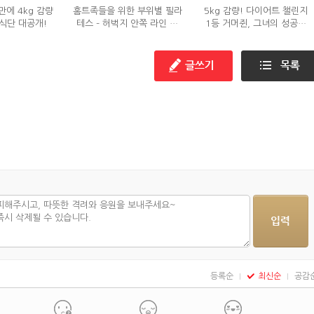
만에 4kg 감량
홈트족들을 위한 부위별 필라
5kg 감량! 다이어트 챌린지
식단 대공개!
테스 – 허벅지 안쪽 라인 만
1등 거머쥔, 그녀의 성공팁
들기편
대방출!
등록순
최신순
공감