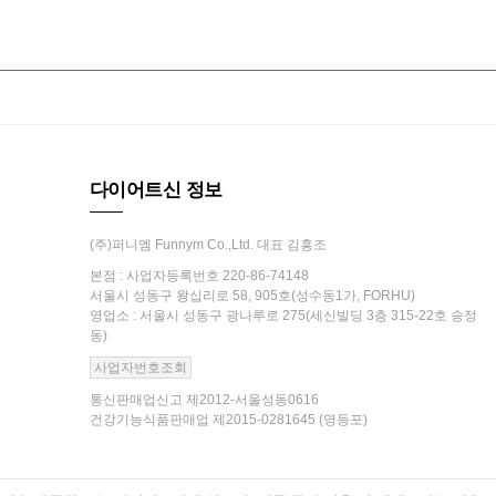
다이어트신 정보
(주)퍼니엠 Funnym Co.,Ltd. 대표 김흥조
본점 : 사업자등록번호 220-86-74148
서울시 성동구 왕십리로 58, 905호(성수동1가, FORHU)
영업소 : 서울시 성동구 광나루로 275(세신빌딩 3층 315-22호 송정
동)
사업자번호조회
통신판매업신고 제2012-서울성동0616
건강기능식품판매업 제2015-0281645 (영등포)