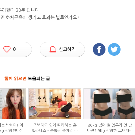
리할때 30분 탑니다.
하면 하체근육이 생기고 효과는 별로인가요?
0
신고하기
함께 읽으면
도움되는 글
하는 박세미! 이
초보자도 쉽게 따라하는 홈
80kg 넘어 뺄 엄두가 안 난
kg 감량했다?
필라테스 - 폼롤러 종아리 알
다면? 9Kg 감량한 그녀처럼