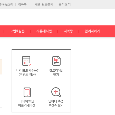
즐겨찾기
문배송조회
장바구니
제휴·광고문의
고민&질문
자유게시판
지역방
관리자에게