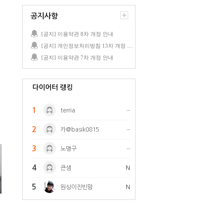
공지사항
[공지] 이용약관 8차 개정 안내
[공지] 개인정보처리방침 13차 개정 안내
[공지] 이용약관 7차 개정 안내
다이어터 랭킹
1
terria
2
카@basik0815
3
노맹구
4
큰샘
N
5
원싱이진빈맘
N