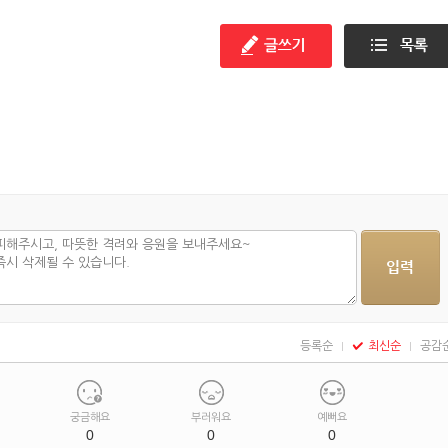
빼기 편
해봐라!
등록순
최신순
공감
궁금해요
부러워요
예뻐요
0
0
0