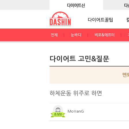
전체
눈바디
비포&애프터
다이어트 고민&질문
멘
하체운동 위주로 하면
MoYanG