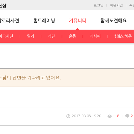
로그인
회원가입
주
자극사진
일기
식단
운동
레시피
팁&노하우
의 답변을 기다리고 있어요.
토님
2017.08.03 19:20
118
2