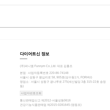
다이어트신 정보
(주)퍼니엠 Funnym Co.,Ltd. 대표 김흥조
본점 : 사업자등록번호 220-86-74148
서울시 성동구 왕십리로 58, 905호(성수동1가, FORHU)
영업소 : 서울시 성동구 광나루로 275(세신빌딩 3층 315-22호 송정
동)
사업자번호조회
통신판매업신고 제2012-서울성동0616
건강기능식품판매업 제2015-0281645 (영등포)