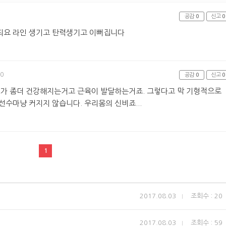
공감
0
신고
0
되요 라인 생기고 탄력생기고 이뻐집니다
00
공감
0
신고
0
체가 좀더 건강해지는거고 근육이 발달하는거죠. 그렇다고 막 기형적으로
선수마냥 커지지 않습니다. 우리몸의 신비죠...
1
2017.08.03
조회수 : 20
2017.08.03
조회수 : 59