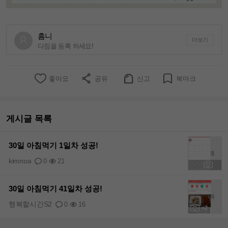
흠니
더보기
다짐을 등록 하세요!
좋아요
공유
신고
북마크
게시글 목록
30일 아침먹기 1일차 성공!
kimnoa
0
21
+1
30일 아침먹기 41일차 성공!
행복할시간S2
0
16
+2