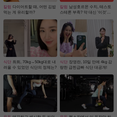
칼럼
다이어트할 때, 어떤 김밥
칼럼
남성호르몬 수치, 테스토
먹는 게 유리할까?
스테론 부족? 약 대신 '이것'으
로 극복 (진저샷 루틴)
식단
최희, 70kg→50kg대로 내
식단
장영란, 10일 만에 4kg 감
려올 수 있었던 식단의 정체는?
량한 급찐급빠 식단 대공개!
운동
매끈하고 섹시한 등 라인
운동
헬스장에서 이 동작만 하