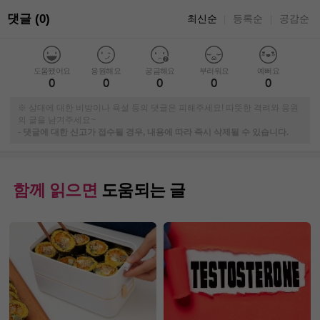
댓글 (0)
최신순
등록순
공감순
｜
｜
도움됐어요
응원해요
궁금해요
부러워요
예뻐요
0
0
0
0
0
※ 상대에 대한 비방이나 욕설 등의 댓글은 피해주세요! 따뜻한 격려와 응원
의 글을 남겨주세요~
-
댓글에 대한 신고가 접수될 경우, 내용에 따라 즉시 삭제될 수 있습니다.
함께 읽으면
도움되는 글