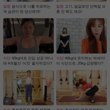
칼럼
음식으로 나를 위로하는
칼럼
고기, 달걀로만 단백질 보
게 습관이 된 당신에게!
충 안 해도 돼요!
식단
40kg대로 진입 성공 !박나
식단
40kg대 유지하는 박세미!
래 4개월간 '이것' 즐겨먹었다?
이 식단으로, 20kg 감량했다?
운동
홈트족들을 위한 부위별
운동
초보자도 쉽게 따라하는