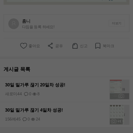
흠니
더보기
다짐을 등록 하세요!
좋아요
공유
신고
북마크
게시글 목록
30일 밀가루 끊기 20일차 성공!
새로미44
0
8
+3
30일 밀가루 끊기 4일차 성공!
156에45
0
24
+1