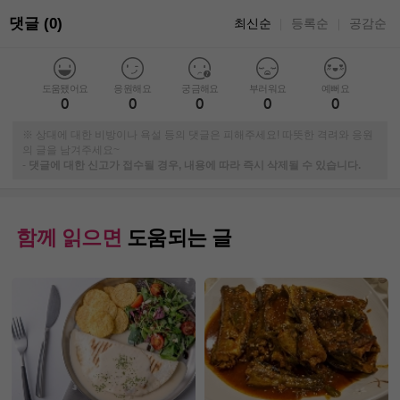
댓글 (0)
최신순
등록순
공감순
｜
｜
도움됐어요
응원해요
궁금해요
부러워요
예뻐요
0
0
0
0
0
※ 상대에 대한 비방이나 욕설 등의 댓글은 피해주세요! 따뜻한 격려와 응원
의 글을 남겨주세요~
-
댓글에 대한 신고가 접수될 경우, 내용에 따라 즉시 삭제될 수 있습니다.
함께 읽으면
도움되는 글