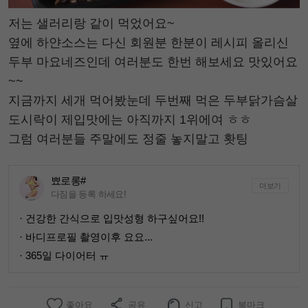
저는 샐러리랑 같이 먹었어요~
옆에 하얀소스는 다신 회원분 한분이 레시피 올리신
두부 마요네즈인데 여러분도 한번 해보세요 맛있어요
~~
지금까지 세개 먹어봤눈데 두번째 먹은 두부닭가슴살
도시락이 제입맛에는 아직까지 1위에여 ㅎㅎ
그럼 여러분들 주말에도 정줄 놓지말고 홧팅
뾰로롱#
더보기
다짐을 등록 하세요!
· 건강한 간식으로 입맛성형 하구싶어요!!
· 바디프로필 촬영이후 요요...
· 365일 다이어터 ㅠ
좋아요
공유
신고
북마크