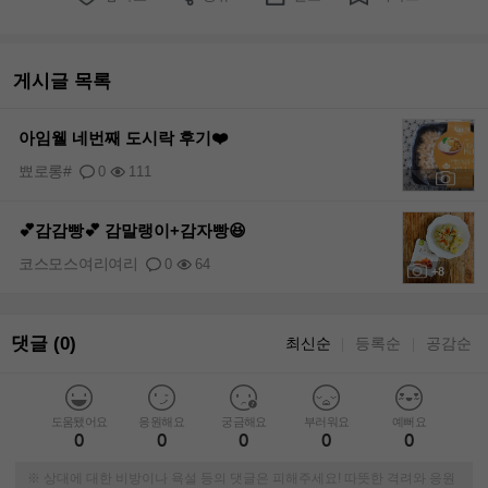
게시글 목록
아임웰 네번째 도시락 후기❤️
뾰로롱#
0
111
+8
💕감감빵💕 감말랭이+감자빵😆
코스모스여리여리
0
64
+8
댓글 (0)
최신순
등록순
공감순
｜
｜
도움됐어요
응원해요
궁금해요
부러워요
예뻐요
0
0
0
0
0
※ 상대에 대한 비방이나 욕설 등의 댓글은 피해주세요! 따뜻한 격려와 응원