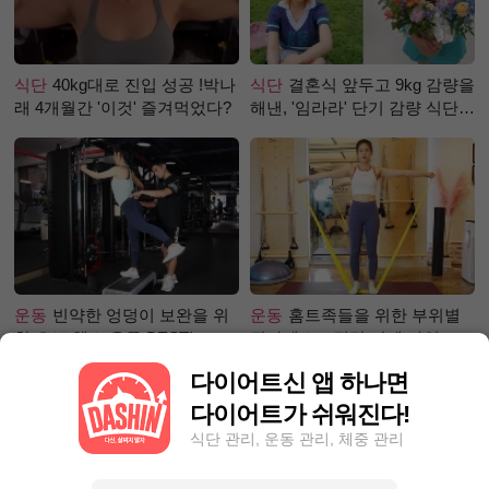
식단
40kg대로 진입 성공 !박나
식단
결혼식 앞두고 9kg 감량을
래 4개월간 '이것' 즐겨먹었다?
해낸, '임라라' 단기 감량 식단
은?
운동
빈약한 엉덩이 보완을 위
운동
홈트족들을 위한 부위별
한 초보 헬스 운동 BEST!
필라테스 – 직각 어깨 라인 만
들기 편
다이어트신 앱 하나면
다이어트가 쉬워진다!
식단 관리, 운동 관리, 체중 관리