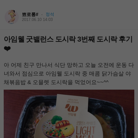
뾰로롱#
정석
·
2017.06.10 14:03
아임웰 굿밸런스 도시락 3번째 도시락 후기
❤️
아 어제 친구 만나서 식단 망하고 오늘 오전에 운동 다
녀와서 점심으로 아임웰 도시락 중 매콤 닭가슴살 야
채볶음밥 & 오믈렛 도시락을 먹었어요~~^^