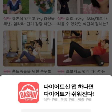
식단
결혼식 앞두고 9kg 감량을
식단
최희, 70kg→50kg대로 내
해낸, '임라라' 단기 감량 식단
려올 수 있었던 식단의 정체는?
은?
운동
홈트족들을 위한 부위별
운동
초보자도 쉽게 따라하는
필라테스 – 허벅지 안쪽 라인
홈 필라테스 –어깨 근육 풀어주
만들기편
기 편
다이어트신 앱 하나면
다이어트가 쉬워진다!
식단 관리, 운동 관리, 체중 관리