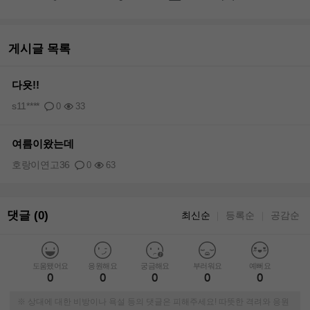
게시글 목록
다욧!!
s11****
0
33
여름이왔는데
호랑이연고36
0
63
댓글 (0)
최신순
등록순
공감순
｜
｜
도움됐어요
응원해요
궁금해요
부러워요
예뻐요
0
0
0
0
0
※ 상대에 대한 비방이나 욕설 등의 댓글은 피해주세요! 따뜻한 격려와 응원