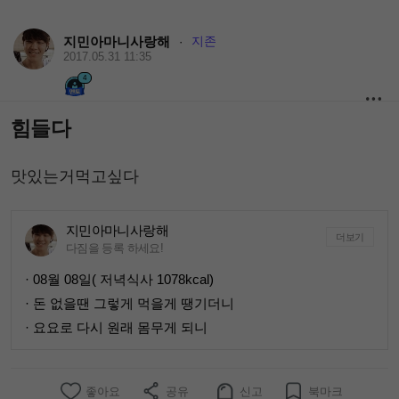
지민아마니사랑해
지존
·
2017.05.31 11:35
4
힘들다
맛있는거먹고싶다
지민아마니사랑해
더보기
다짐을 등록 하세요!
· 08월 08일( 저녁식사 1078kcal)
· 돈 없을땐 그렇게 먹을게 땡기더니
· 요요로 다시 원래 몸무게 되니
좋아요
공유
신고
북마크