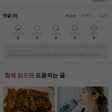
댓글 (0)
최신순
등록순
공감순
｜
｜
도움됐어요
응원해요
궁금해요
부러워요
예뻐요
0
0
0
0
0
※ 상대에 대한 비방이나 욕설 등의 댓글은 피해주세요! 따뜻한 격려와 응원
의 글을 남겨주세요~
-
댓글에 대한 신고가 접수될 경우, 내용에 따라 즉시 삭제될 수 있습니다.
함께 읽으면
도움되는 글