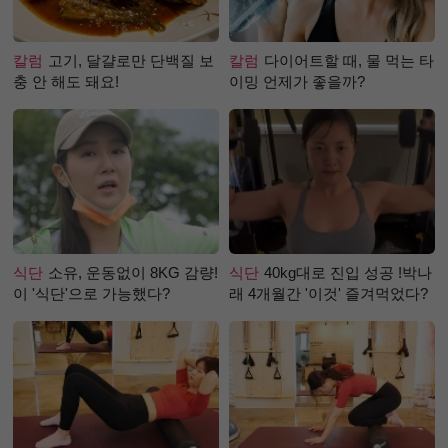
칼럼
고기, 달걀로만 단백질 보
칼럼
다이어트할 때, 물 먹는 타
충 안 해도 돼요!
이밍 언제가 좋을까?
식단
소유, 운동없이 8KG 감량!
식단
40kg대로 진입 성공 !박나
이 '식단'으로 가능했다?
래 4개월간 '이것' 즐겨먹었다?