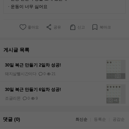
· 운동이 너무 싫어요
좋아요
공유
신고
북마크
게시글 목록
30일 복근 만들기 2일차 성공!
돼지살뺄시간이다
0
21
+1
30일 복근 만들기 6일차 성공!
조글리몬
0
9
+1
댓글 (0)
최신순
등록순
공감순
｜
｜