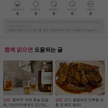
도움됐어요
응원해요
궁금해요
부러워요
예뻐요
0
0
0
0
0
※ 상대에 대한 비방이나 욕설 등의 댓글은 피해주세요! 따뜻한 격려와 응원
의 글을 남겨주세요~
-
댓글에 대한 신고가 접수될 경우, 내용에 따라 즉시 삭제될 수 있습니다.
함께 읽으면
도움되는 글
칼럼
'콤부차' 어떤 효능 있길
칼럼
고기, 달걀로만 단백질 보
래, 다이어터에게도 인기있는
충 안 해도 돼요!