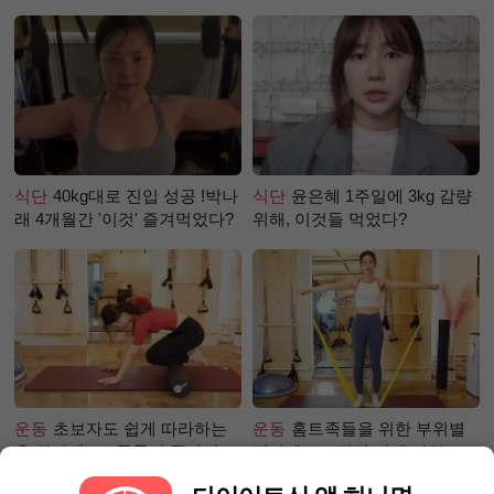
걸까?
식단
40kg대로 진입 성공 !박나
식단
윤은혜 1주일에 3kg 감량
래 4개월간 '이것' 즐겨먹었다?
위해, 이것들 먹었다?
운동
초보자도 쉽게 따라하는
운동
홈트족들을 위한 부위별
홈 필라테스 - 폼롤러 종아리 알
필라테스 – 직각 어깨 라인 만
빼기 편
들기 편