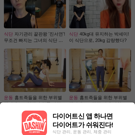
식단
자기관리 끝판왕 '진서연'!
식단
40kg대 유지하는 박세미!
무조건 빠지는 그녀의 식단 정
이 식단으로, 20kg 감량했다?
체는?
운동
홈트족들을 위한 부위별
운동
홈트족들을 위한 부위별
필라테스 – 허벅지 안쪽 라인
필라테스 – 직각 어깨 라인 만
만들기편
들기 편
다이어트신 앱 하나면
다이어트가 쉬워진다!
식단 관리, 운동 관리, 체중 관리