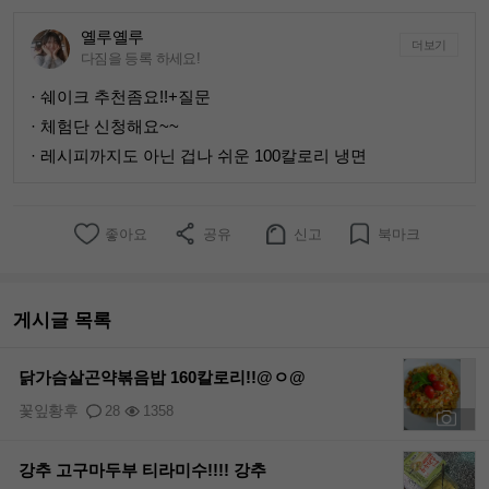
옐루옐루
더보기
다짐을 등록 하세요!
· 쉐이크 추천좀요!!+질문
· 체험단 신청해요~~
· 레시피까지도 아닌 겁나 쉬운 100칼로리 냉면
좋아요
공유
신고
북마크
게시글 목록
닭가슴살곤약볶음밥 160칼로리!!@ㅇ@
꽃잎황후
28
1358
+7
강추 고구마두부 티라미수!!!! 강추