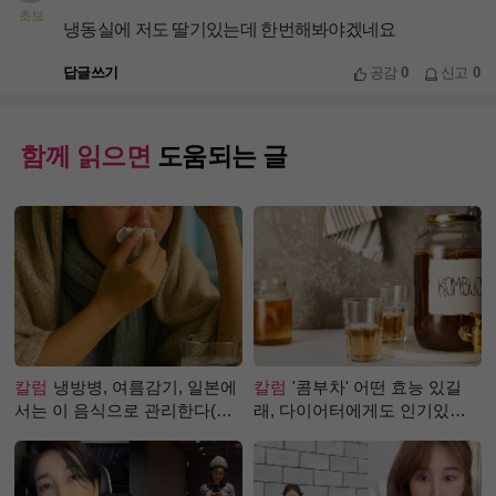
초보
냉동실에 저도 딸기있는데 한번해봐야겠네요
답글쓰기
공감
0
신고
0
함께 읽으면
도움되는 글
칼럼
냉방병, 여름감기, 일본에
칼럼
'콤부차' 어떤 효능 있길
서는 이 음식으로 관리한다(생
래, 다이어터에게도 인기있는
강즙 진저샷)
걸까?