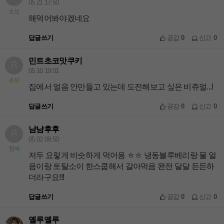
05.21 17:50
초보
해먹어봐야겠네요
답글쓰기
공감
0
신고
0
민트초코맛쿠키
05.10 19:01
초보
집에서 얼음 안만들고 있는데 도전해보고 싶은 비쥬얼...!
답글쓰기
공감
0
신고
0
냠냠후후
05.02 09:50
정석
저두 요렇게 비슷하게 먹어용 ㅎㅎ 냉동블루베리랑 물 얼
음이랑 토탈소이 한스쿱해서 갈아먹음 완전 달달 든든하
더라구요!!!
답글쓰기
공감
0
신고
0
옐루옐루