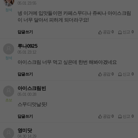
05.01 23:55
정석
넹 이거에 입맛들이면 카페스무디나 쥬씨나 아이스크림
이 너무 달아서 피하게 되더라구요!
답글쓰기
공감
0
신고
0
루나0925
05.01 23:12
정석
아이스크림 너무 먹고 싶은데 한번 해봐야겠네요
답글쓰기
공감
0
신고
0
아이스크림빈
05.01 00:28
초보
스무디맛날듯!
답글쓰기
공감
0
신고
0
영미닷
04.30 14:29