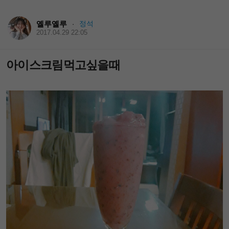
옐루옐루
정석
·
2017.04.29 22:05
아이스크림먹고싶을때