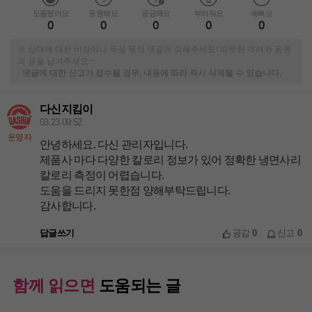
도움됐어요
응원해요
궁금해요
부러워요
예뻐요
0
0
0
0
0
※ 상대에 대한 비방이나 욕설 등의 댓글은 피해주세요! 따뜻한 격려와 응원
의 글을 남겨주세요~
-
댓글에 대한 신고가 접수될 경우, 내용에 따라 즉시 삭제될 수 있습니다.
다신지킴이
03.23 09:52
운영자
안녕하세요. 다신 관리자입니다.
제품사 마다 다양한 칼로리 정보가 있어 정확한 냉면사리
칼로리 측정이 어렵습니다.
도움을 드리지 못한점 양해부탁드립니다.
감사합니다.
답글쓰기
공감
0
신고
0
함께 읽으면
도움되는 글