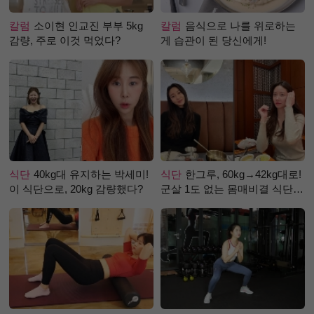
칼럼
소이현 인교진 부부 5kg
칼럼
음식으로 나를 위로하는
감량, 주로 이것 먹었다?
게 습관이 된 당신에게!
식단
40kg대 유지하는 박세미!
식단
한그루, 60kg→42kg대로!
이 식단으로, 20kg 감량했다?
군살 1도 없는 몸매비결 식단
은?