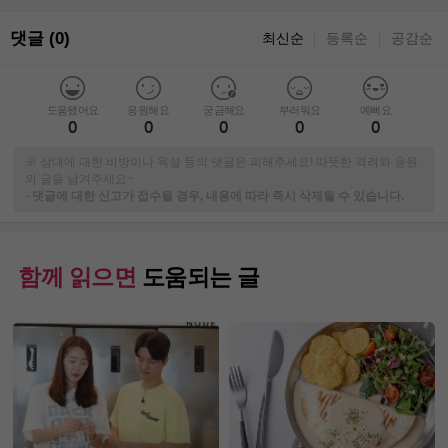
댓글 (0)
최신순
등록순
공감순
｜
｜
도움됐어요
응원해요
궁금해요
부러워요
예뻐요
0
0
0
0
0
※ 상대에 대한 비방이나 욕설 등의 댓글은 피해주세요! 따뜻한 격려와 응원
의 글을 남겨주세요~
-
댓글에 대한 신고가 접수될 경우, 내용에 따라 즉시 삭제될 수 있습니다.
함께 읽으면
도움되는 글