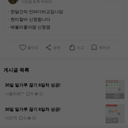
다짐을 등록 하세요!
· 한달간의 인바디비교입니당
· 현미찰바 신청합니다
· 배불리좋아염 신청염
좋아요
공유
신고
북마크
게시글 목록
30일 밀가루 끊기 6일차 성공!
나를위해^^
0
12
+1
30일 밀가루 끊기 6일차 성공!
이든75
0
15
+2