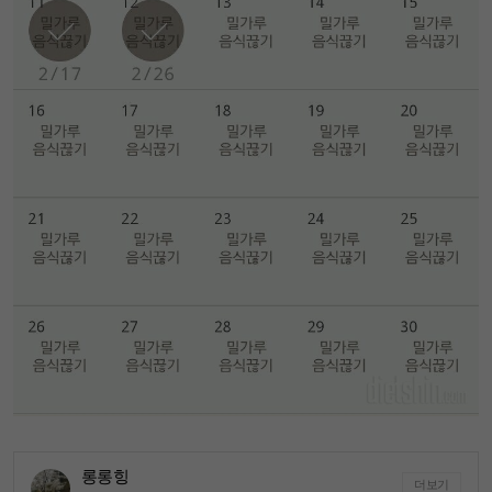
롱롱힝
더보기